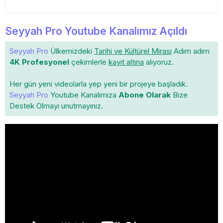
Seyyah Pro Youtube Kanalımız Açıldı
Seyyah Pro
Ülkemizdeki
Tarihi ve Kültürel Mirası
Adım adım
4K Profesyonel
çekimlerle
kayıt altına
alıyoruz.
Her gün yeni videolarla yep yeni bir projeye başladık.
Seyyah Pro
Youtube Kanalımıza
Abone Olarak
Bize
Destek Olmayı unutmayınız.