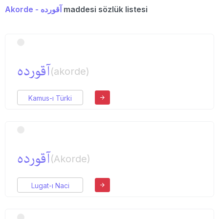
Akorde - آقورده
maddesi sözlük listesi
آقورده
(akorde)
Kamus-ı Türki
آقورده
(Akorde)
Lugat-ı Naci