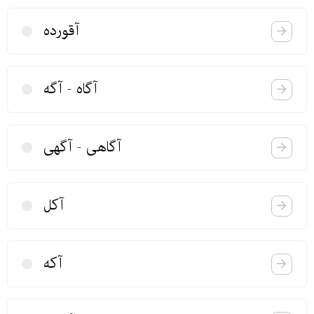
آقورده
آگاه - آگه
آگاهی - آگهی
آكل
آكه