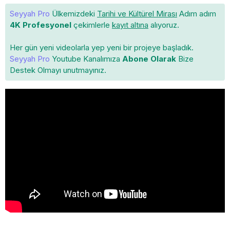
Seyyah Pro
Ülkemizdeki
Tarihi ve Kültürel Mirası
Adım adım
4K Profesyonel
çekimlerle
kayıt altına
alıyoruz.
Her gün yeni videolarla yep yeni bir projeye başladık.
Seyyah Pro
Youtube Kanalımıza
Abone Olarak
Bize
Destek Olmayı unutmayınız.