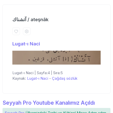
آتشناك / ateşnâk
Lugat-ı Naci
Lugat-ı Naci | Sayfa:4 | Sıra:5
Kaynak:
Lugat-ı Naci
-
Çağdaş sözlük
Seyyah Pro Youtube Kanalımız Açıldı
Seyyah Pro
Ülkemizdeki
Tarihi ve Kültürel Mirası
Adım adım