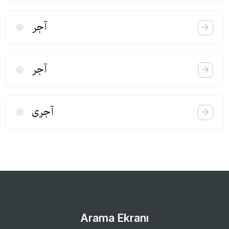
آجر
آجر
آجری
Arama Ekranı