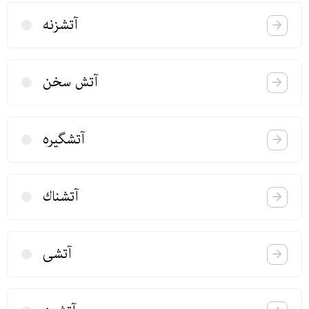
آتشزنه
آتش سخن
آتشگیره
آتشناك
آتشی