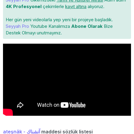
4K Profesyonel
çekimlerle
kayıt altına
alıyoruz.
Her gün yeni videolarla yep yeni bir projeye başladık.
Seyyah Pro
Youtube Kanalımıza
Abone Olarak
Bize
Destek Olmayı unutmayınız.
ateşnâk - آتشناك
maddesi sözlük listesi