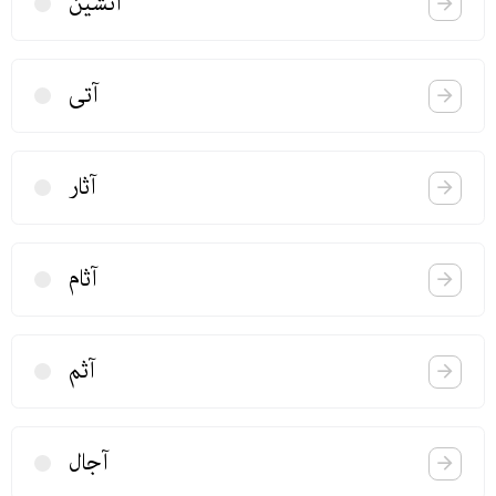
آتشین
آتی
آثار
آثام
آثم
آجال