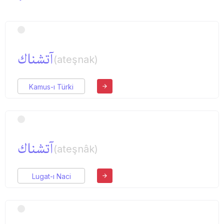
آتشناك
(ateşnak)
Kamus-ı Türki
آتشناك
(ateşnâk)
Lugat-ı Naci