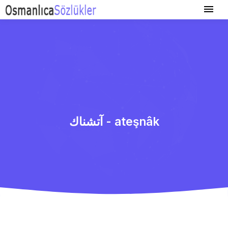
آتشناك - ateşnâk