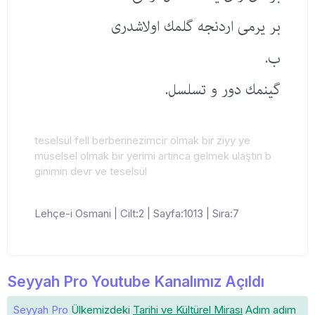
بر یرمی اردنجه گلمك اولاشدری
ب.
گینمك دور و تسلسل.
teselsül fell berberinezimcir olmak bir ziyy ye
müselsel olmak bir yerimi artınca gelmek ulaştırı b
ginimin devr ve teselsül
Lehçe-i Osmani | Cilt:2 | Sayfa:1013 | Sıra:7
Seyyah Pro Youtube Kanalımız Açıldı
Seyyah Pro
Ülkemizdeki
Tarihi ve Kültürel Mirası
Adım adım