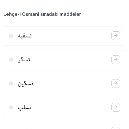
Lehçe-i Osmani sıradaki maddeler
تسقیه
تسكر
تسكین
تسلب