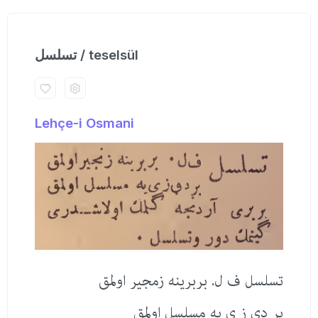
تسلسل / teselsül
Lehçe-i Osmani
تسلسل ف ل. بربرینه زمجیر اولمق
بر دی ز ی یه مسلسل اولمق