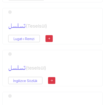
تسلسل
(Teselsül)
Lugat-ı Remzi
تسلسل
(teselsül)
İngilizce Sözlük