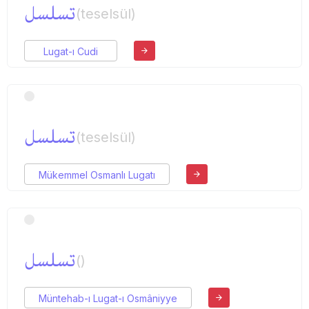
تسلسل
(teselsül)
Lugat-ı Cudi
تسلسل
(teselsül)
Mükemmel Osmanlı Lugatı
تسلسل
()
Müntehab-ı Lugat-ı Osmâniyye