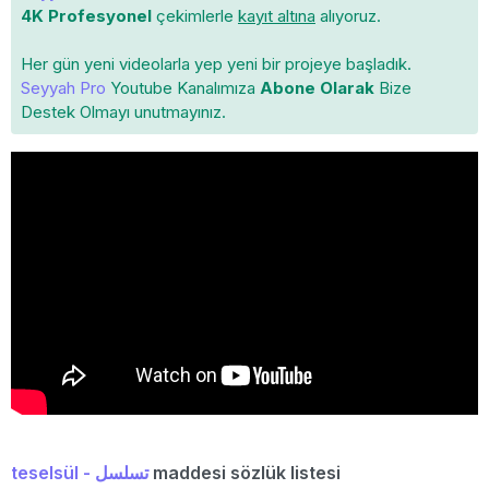
4K Profesyonel
çekimlerle
kayıt altına
alıyoruz.
Her gün yeni videolarla yep yeni bir projeye başladık.
Seyyah Pro
Youtube Kanalımıza
Abone Olarak
Bize
Destek Olmayı unutmayınız.
teselsül - تسلسل
maddesi sözlük listesi