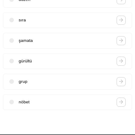
sıra
şamata
gürültü
grup
nöbet