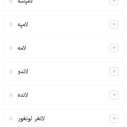
لامپاسه
لامپه
لامه
لاندو
لانده
لانغر لونغور