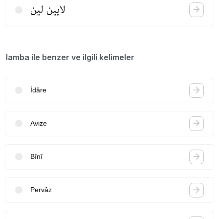
لایین لین
lamba ile benzer ve ilgili kelimeler
İdâre
Avize
Bînî
Pervâz