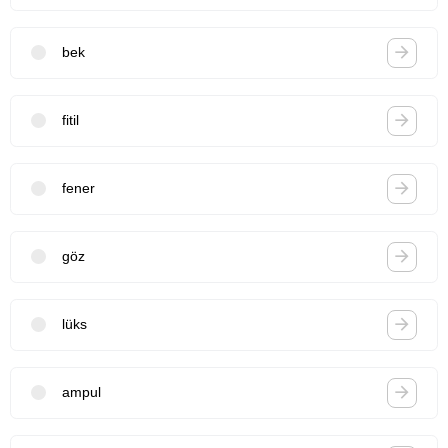
bek
fitil
fener
göz
lüks
ampul