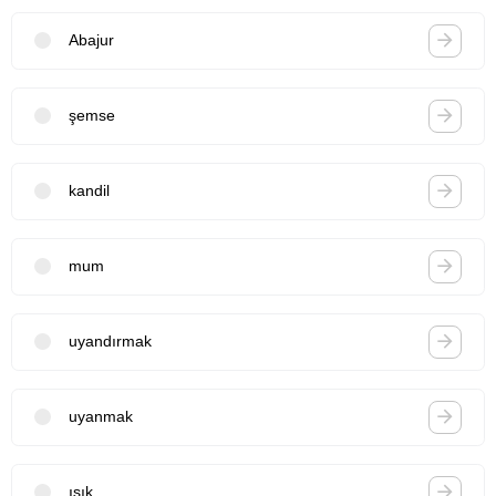
Abajur
şemse
kandil
mum
uyandırmak
uyanmak
ışık