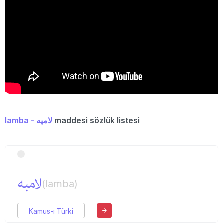
lamba - لامپه
maddesi sözlük listesi
لامبه
(lamba)
Kamus-ı Türki