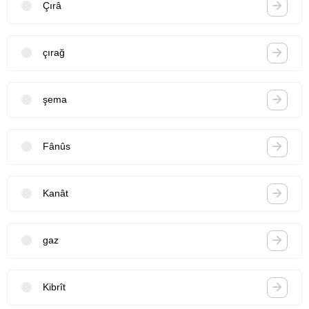
Çırâ
çırağ
şema
Fânûs
Kanât
gaz
Kibrît