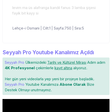
levim ma üs alafranga kandıl fanus 3 lamba şişesi
fayik bit kayy si
Lehçe-i Osmani | Cilt:1 | Sayfa:750 | Sıra:5
Seyyah Pro Youtube Kanalımız Açıldı
Seyyah Pro
Ülkemizdeki
Tarihi ve Kültürel Mirası
Adım adım
4K Profesyonel
çekimlerle
kayıt altına
alıyoruz.
Her gün yeni videolarla yep yeni bir projeye başladık.
Seyyah Pro
Youtube Kanalımıza
Abone Olarak
Bize
Destek Olmayı unutmayınız.