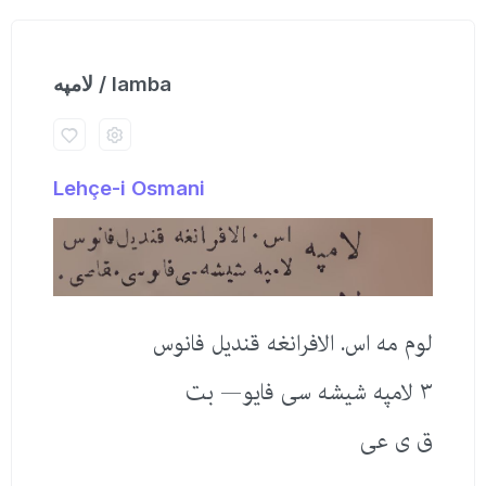
لامپه / lamba
Lehçe-i Osmani
لوم مه اس. الافرانغه قندیل فانوس
٣ لامپه شیشه سی فایو— بت
ق ی عی