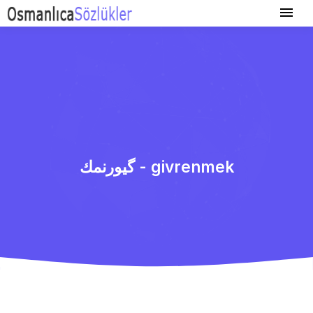
گیورنمك - givrenmek