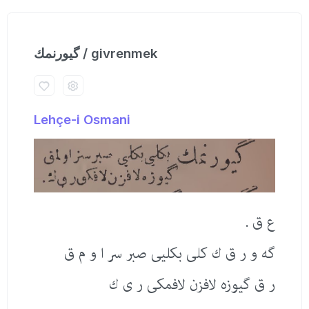
گیورنمك / givrenmek
Lehçe-i Osmani
ع ق .
گه و ر ق ك كلی بكلیی صبر سر ا و م ق
ر ق گیوزه لافزن لافمكی ر ی ك