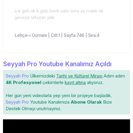
a k geh rık k gülü benli sabr sırra ve makk rık
geveze lafazan yek
Lehçe-i Osmani | Cilt:1 | Sayfa:746 | Sıra:4
Seyyah Pro Youtube Kanalımız Açıldı
Seyyah Pro
Ülkemizdeki
Tarihi ve Kültürel Mirası
Adım adım
4K Profesyonel
çekimlerle
kayıt altına
alıyoruz.
Her gün yeni videolarla yep yeni bir projeye başladık.
Seyyah Pro
Youtube Kanalımıza
Abone Olarak
Bize
Destek Olmayı unutmayınız.