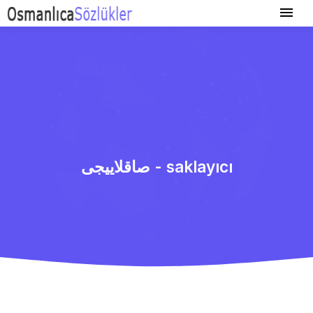
صاقلاییجی - saklayıcı