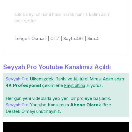
sakla cey hal hami haris h lakk har 1 s katim asım
satir settar
Lehçe-i Osmani | Cilt:1 | Sayfa:482 | Sıra:4
Seyyah Pro Youtube Kanalımız Açıldı
Seyyah Pro
Ülkemizdeki
Tarihi ve Kültürel Mirası
Adım adım
4K Profesyonel
çekimlerle
kayıt altına
alıyoruz.
Her gün yeni videolarla yep yeni bir projeye başladık.
Seyyah Pro
Youtube Kanalımıza
Abone Olarak
Bize
Destek Olmayı unutmayınız.