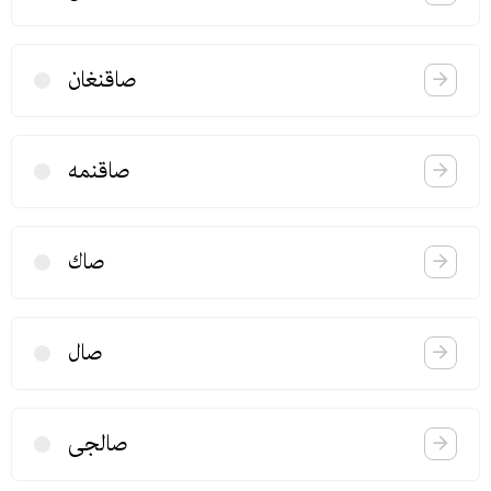
صاقنغان
صاقنمه
صاك
صال
صالجی