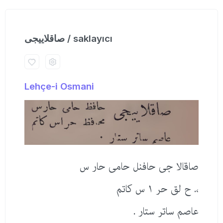
صاقلاییجی / saklayıcı
Lehçe-i Osmani
صاقالا جی حافنل حامی حار س
،. ح لق حر ١ س كاتم
عاصم ساتر ستار .