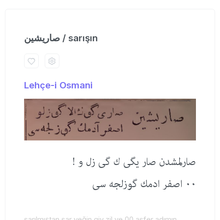
صاریشین / sarışın
Lehçe-i Osmani
صارلمشدن صار یگی ك گی زل و !
٠٠ اصفر ادمك گوزلجه سی
sarılmıştan sar yeğin giy zil ve 00 asfer adımın