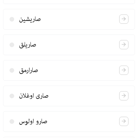
صاریشین
صاریلق
صارارمق
صاری اوغلان
صارو اولوس