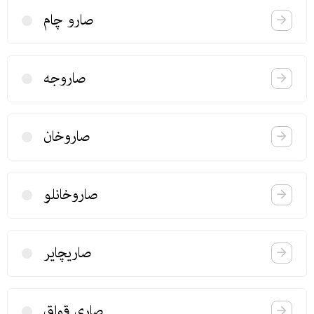
صارو چام
صاروجه
صاروخان
صاروخانلو
صاریچایر
صاری قواق