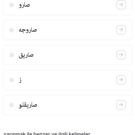
صارو
صاروجه
صاریق
ز
صاریقلو
sarınmak ile benzer ve ilgili kelimeler