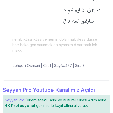
صارنمق ان ایماشم د
— صارتمق لعه م ق
nemk iktisa iktisa ve nemin dolanmak dess düsse
barr baka gen sarınmak en aymışım d sartmak leh
makk
Lehçe-i Osmani | Cilt:1 | Sayfa:477 | Sıra:3
Seyyah Pro Youtube Kanalımız Açıldı
Seyyah Pro
Ülkemizdeki
Tarihi ve Kültürel Mirası
Adım adım
4K Profesyonel
çekimlerle
kayıt altına
alıyoruz.