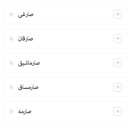
صارغی
صارقان
صارماشیق
صارمساق
صارمه