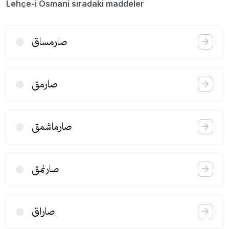
Lehçe-i Osmani sıradaki maddeler
صارمساق
صارمق
صارماشمق
صارنمق
صاراق