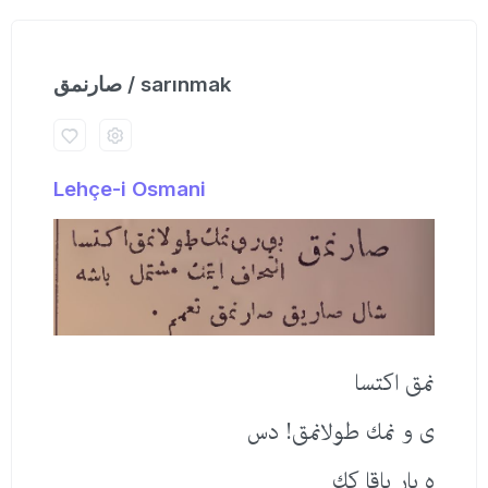
صارنمق / sarınmak
Lehçe-i Osmani
نمق اكتسا
ی و نمك طولانمق! دس
ه بار باقا كك