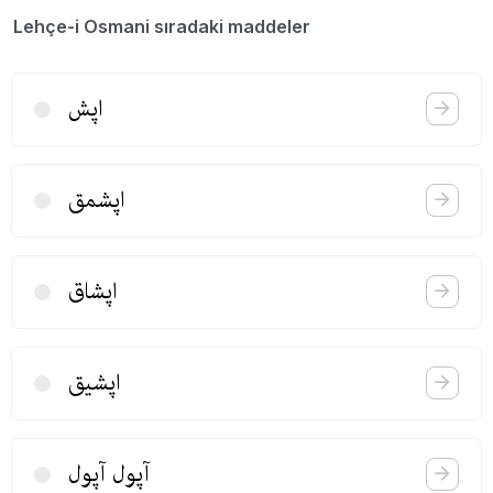
Lehçe-i Osmani sıradaki maddeler
اپش
اپشمق
اپشاق
اپشیق
آپول آپول