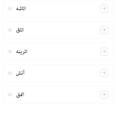
اتاشه
اتاق
اترینه
آتش
اتمق