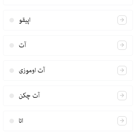
اپیقو
آت
آت اوموزی
آت چكن
اتا