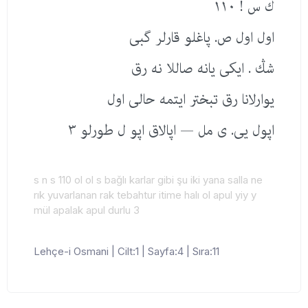
ڭ س ! ١١٠
اول اول ص. پاغلو قارلر گبی
شڭ . ایكی یانه صاللا نه رق
یوارلانا رق تبختر ایتمه حالی اول
اپول یی. ی مل — اپالاق اپو ل طورلو ٣
s n s 110 ol ol s bağlı karlar gibi şu iki yana salla ne
rık yuvarlanan rak tebahtur itime halı ol apul yiy y
mül apalak apul durlu 3
Lehçe-i Osmani | Cilt:1 | Sayfa:4 | Sıra:11