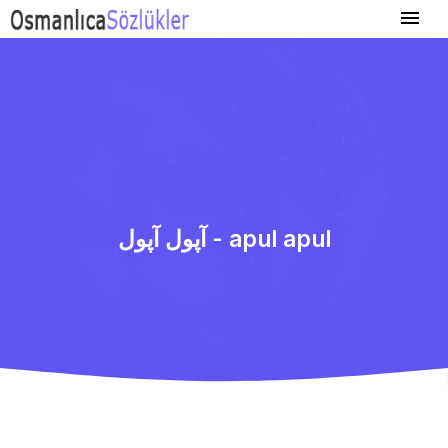
آپول آپول - apul apul