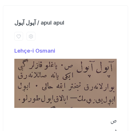
آپول آپول / apul apul
Lehçe-i Osmani
ص