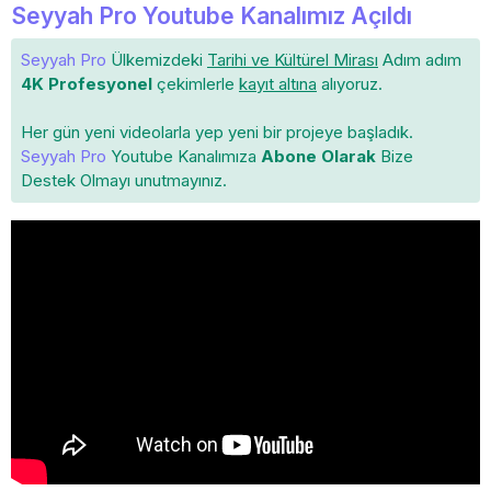
Seyyah Pro Youtube Kanalımız Açıldı
Seyyah Pro
Ülkemizdeki
Tarihi ve Kültürel Mirası
Adım adım
4K Profesyonel
çekimlerle
kayıt altına
alıyoruz.
Her gün yeni videolarla yep yeni bir projeye başladık.
Seyyah Pro
Youtube Kanalımıza
Abone Olarak
Bize
Destek Olmayı unutmayınız.