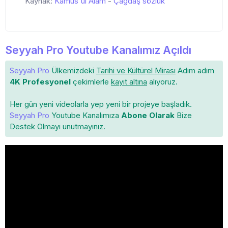
Kaynak:
Kamus'ul Alam
-
Çağdaş sözlük
Seyyah Pro Youtube Kanalımız Açıldı
Seyyah Pro
Ülkemizdeki
Tarihi ve Kültürel Mirası
Adım adım
4K Profesyonel
çekimlerle
kayıt altına
alıyoruz.
Her gün yeni videolarla yep yeni bir projeye başladık.
Seyyah Pro
Youtube Kanalımıza
Abone Olarak
Bize
Destek Olmayı unutmayınız.