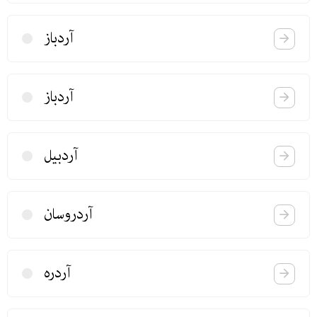
آردباز
آردباز
آردبیل
آردروسان
آردره