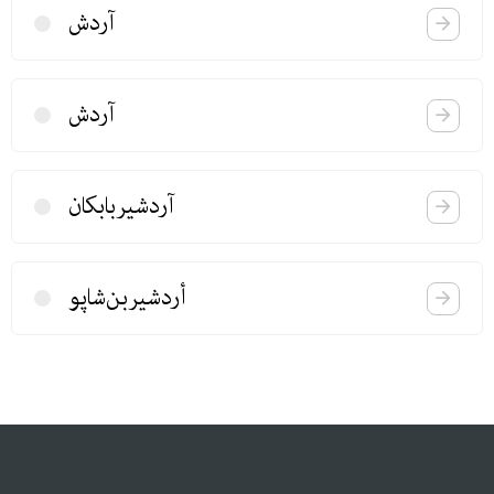
آردش
آردش
آردشیربابكان
أردشیربن‌شاپو