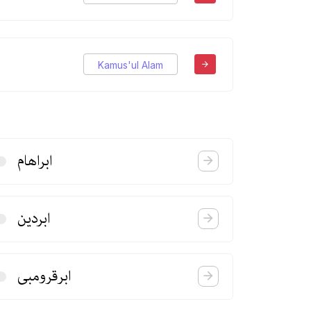
Kamus'ul Alam
ابراهام
ابردین
ابرقرومبی