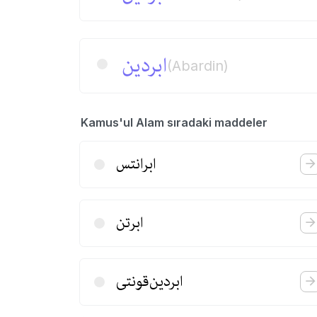
ابردین
(Abardin)
Kamus'ul Alam sıradaki maddeler
ابرانتس
ابرتن
ابردین‌قونتی