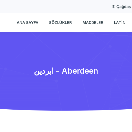
Çağdaş
ANA SAYFA
SÖZLÜKLER
MADDELER
LATIN
ابردین - Aberdeen