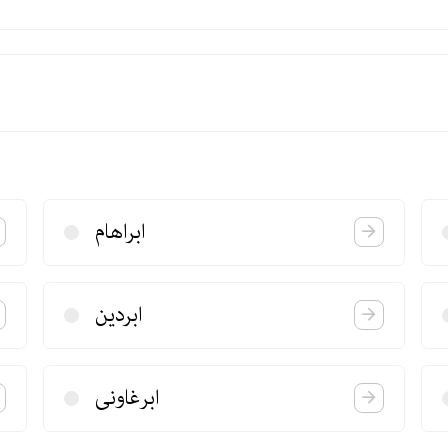
ابراهام
ابردین
ابرغاونی