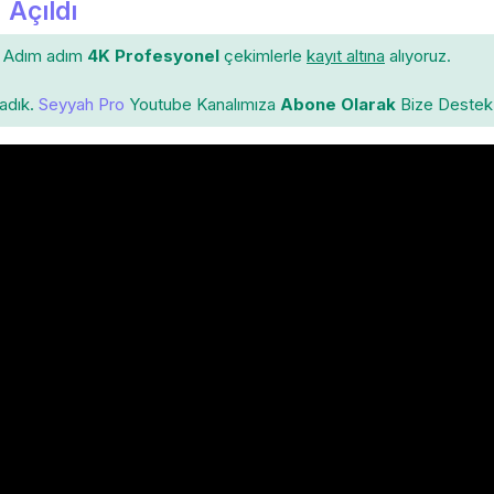
 Açıldı
Adım adım
4K Profesyonel
çekimlerle
kayıt altına
alıyoruz.
ladık.
Seyyah Pro
Youtube Kanalımıza
Abone Olarak
Bize Destek 