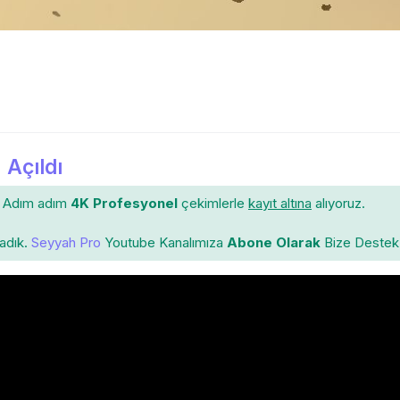
 Açıldı
Adım adım
4K Profesyonel
çekimlerle
kayıt altına
alıyoruz.
ladık.
Seyyah Pro
Youtube Kanalımıza
Abone Olarak
Bize Destek 