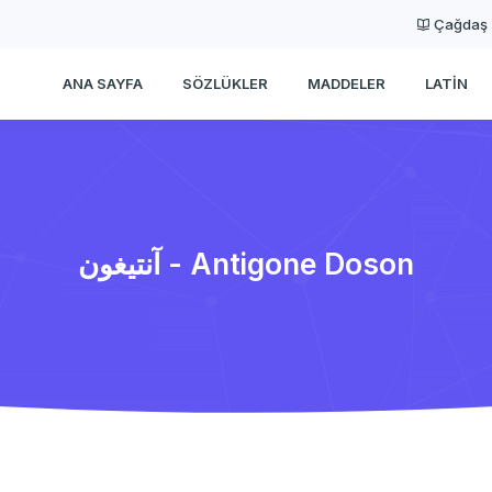
Çağdaş
ANA SAYFA
SÖZLÜKLER
MADDELER
LATIN
آنتیغون - Antigone Doson