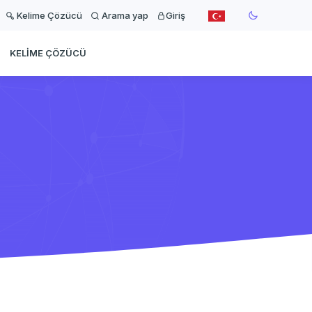
Kelime Çözücü
Arama yap
Giriş
KELIME ÇÖZÜCÜ