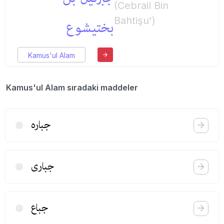
(Cebrail Bin
Bahtişu')
بختیشوع
Kamus'ul Alam
Kamus'ul Alam sıradaki maddeler
جباره
جباری
جباع