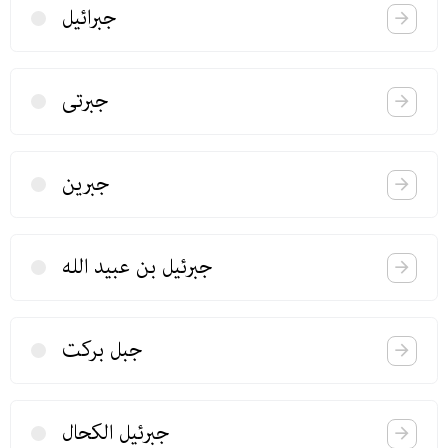
جبرائیل
جبرتی
جبرین
جبرئیل بن عبید الله
جبل بركت
جبرئیل الكحال