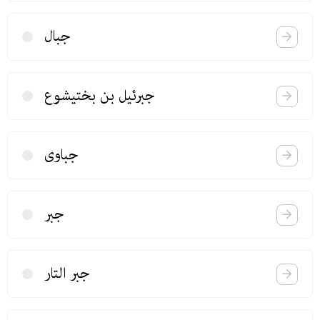
جبال
جبرئیل بن بختیشوع
جباوی
جبر
جبر التار