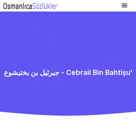
جبرئیل بن بختیشوع - Cebrail Bin Bahtişu'