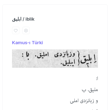
ابلیق / iblik
Kamus-ı Türki
ا:
ملیق. ب
و زبانزدی املی