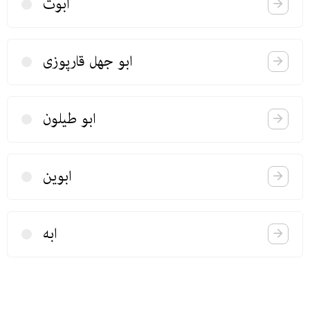
ابوت
ابو جهل قارپوزی
ابو طیلون
ابوین
ابه