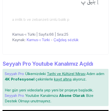
] بلیق پ
a imlik b ve zebanzeti ümlü balık p
Kamus-ı Türki | Sayfa:66 | Sıra:25
Kaynak:
Kamus-ı Türki
-
Çağdaş sözlük
Seyyah Pro Youtube Kanalımız Açıldı
Seyyah Pro
Ülkemizdeki
Tarihi ve Kültürel Mirası
Adım adım
4K Profesyonel
çekimlerle
kayıt altına
alıyoruz.
Her gün yeni videolarla yep yeni bir projeye başladık.
Seyyah Pro
Youtube Kanalımıza
Abone Olarak
Bize
Destek Olmayı unutmayınız.