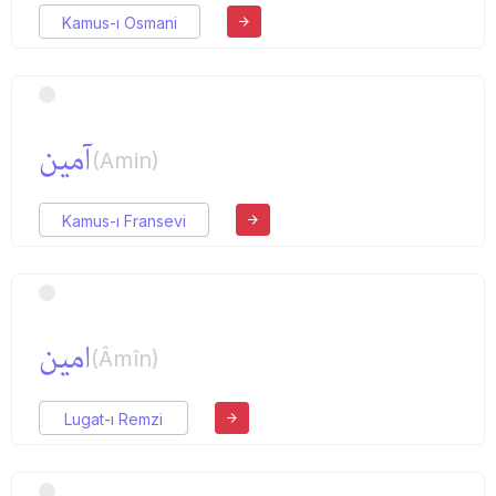
Kamus-ı Osmani
آمین
(Amin)
Kamus-ı Fransevi
امین
(Âmîn)
Lugat-ı Remzi