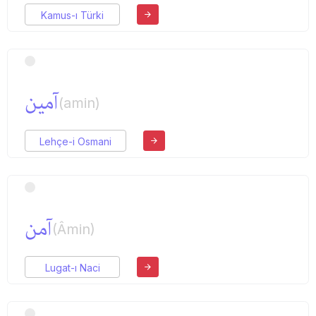
Kamus-ı Türki
آمین
(amin)
Lehçe-i Osmani
آمن
(Âmin)
Lugat-ı Naci