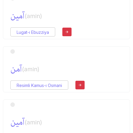
آمین
(amin)
Lugat-ı Ebuzziya
آمن
(amin)
Resimli Kamus-ı Osmani
آمین
(amin)