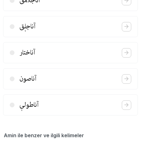
آناجلامق
آناجلٖق
آناختار
آناصون
آناطولیٖ
Amin ile benzer ve ilgili kelimeler