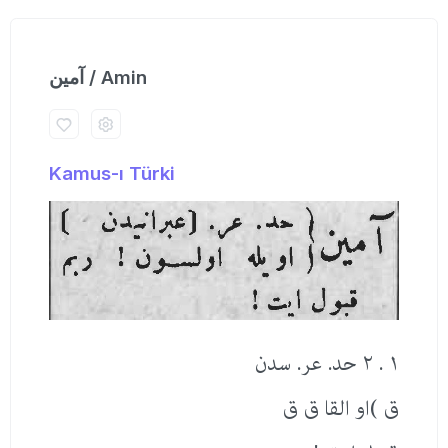
آمین / Amin
Kamus-ı Türki
١ . ٢ حد. عر. سدن
ق )او القا ق ق