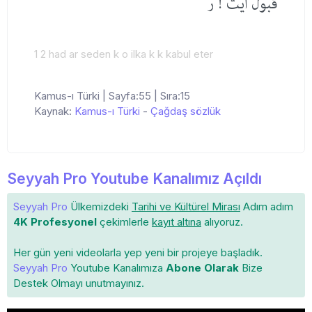
قبول ایت ! ر
1 2 had ar seden k o ilka k k kabul eter
Kamus-ı Türki | Sayfa:55 | Sıra:15
Kaynak:
Kamus-ı Türki
-
Çağdaş sözlük
Seyyah Pro Youtube Kanalımız Açıldı
Seyyah Pro
Ülkemizdeki
Tarihi ve Kültürel Mirası
Adım adım
4K Profesyonel
çekimlerle
kayıt altına
alıyoruz.
Her gün yeni videolarla yep yeni bir projeye başladık.
Seyyah Pro
Youtube Kanalımıza
Abone Olarak
Bize
Destek Olmayı unutmayınız.