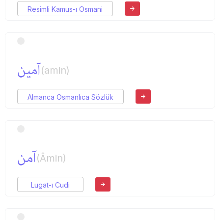
Resimli Kamus-ı Osmani
آمین
(amin)
Almanca Osmanlıca Sözlük
آمن
(Âmin)
Lugat-ı Cudi