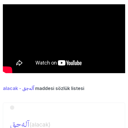
alacak - آله‌جق
maddesi sözlük listesi
آله‌جق
(alacak)