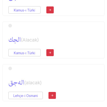
Kamus-ı Türki
الجك
(Alacak)
Kamus-ı Türki
اله‌جق
(alacak)
Lehçe-i Osmani