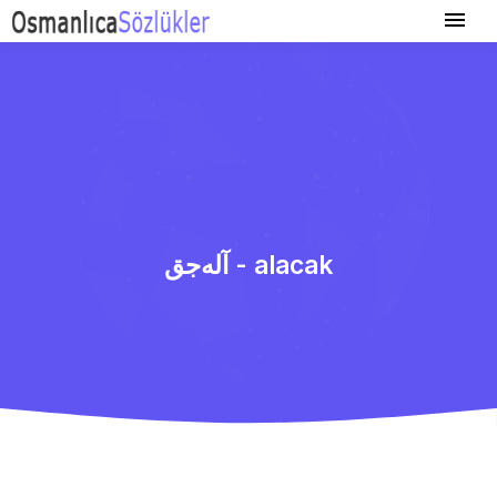
آله‌جق - alacak