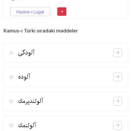
Hazine-i Lugat
Kamus-ı Türki sıradaki maddeler
آلودگی
آلوده
آلولندیرمك
آلولنمك