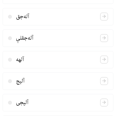
آله‌جق
آله‌جقلیٖ
آلهه
آلیج
آلیجی