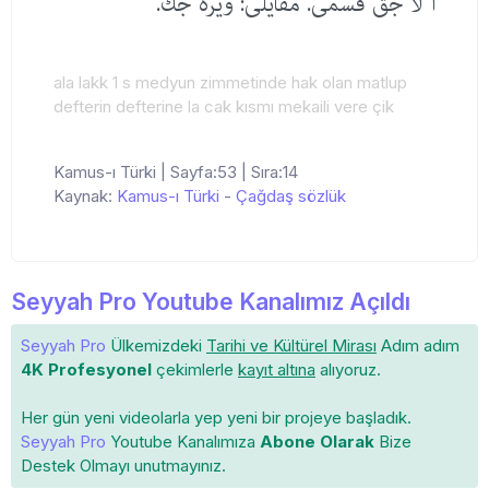
أ لا جق قسمی. مقایلی: ویره جك.
ala lakk 1 s medyun zimmetinde hak olan matlup
defterin defterine la cak kısmı mekaili vere çik
Kamus-ı Türki | Sayfa:53 | Sıra:14
Kaynak:
Kamus-ı Türki
-
Çağdaş sözlük
Seyyah Pro Youtube Kanalımız Açıldı
Seyyah Pro
Ülkemizdeki
Tarihi ve Kültürel Mirası
Adım adım
4K Profesyonel
çekimlerle
kayıt altına
alıyoruz.
Her gün yeni videolarla yep yeni bir projeye başladık.
Seyyah Pro
Youtube Kanalımıza
Abone Olarak
Bize
Destek Olmayı unutmayınız.