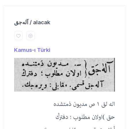
آله‌جق / alacak
Kamus-ı Türki
اله لق ١ ص مدیون ذمتشده
حق )اولان مطلوب ؛ دفترڭ