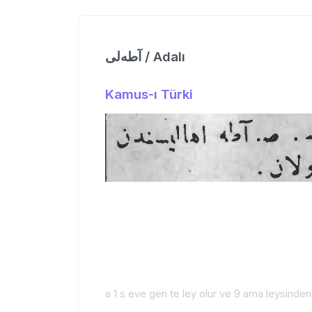
آطه‌لی / Adalı
Kamus-ı Türki
a 1 s eve gen te ley olur ve 9 ama leysinden