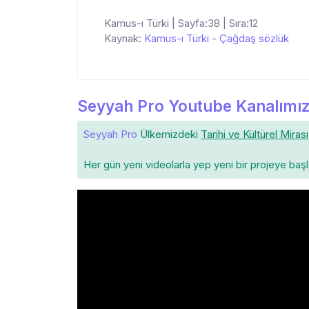
Kamus-ı Türki | Sayfa:38 | Sıra:12
Kaynak:
Kamus-ı Türki
-
Çağdaş sözlük
Seyyah Pro Youtube Kanalımız
Seyyah Pro
Ülkemizdeki
Tarihi ve Kültürel Mirası
Her gün yeni videolarla yep yeni bir projeye baş