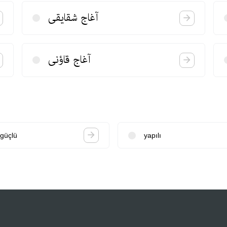
آغاج شقایقی
آغاج قاؤنی
güçlü
yapılı