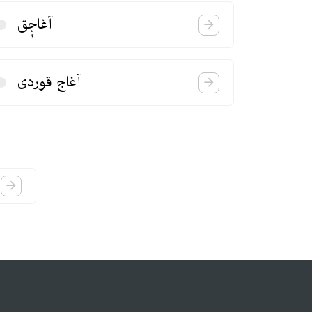
آغاجٖق
آغاج قوردی