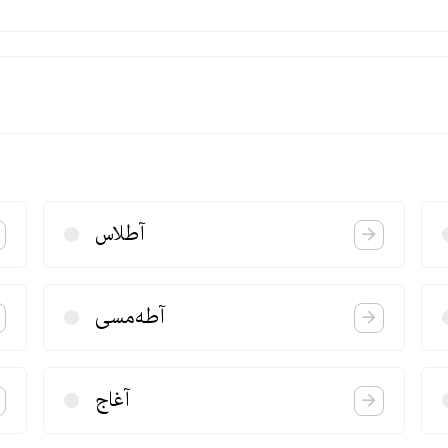
آطلاس
آطه‌مسی
آغاج