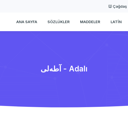
Çağdaş
ANA SAYFA
SÖZLÜKLER
MADDELER
LATIN
آطه‌لی - Adalı