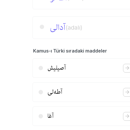
آدالی
(adalı)
Kamus-ı Türki sıradaki maddeler
آصیلیش
آطه‌لی
آغا