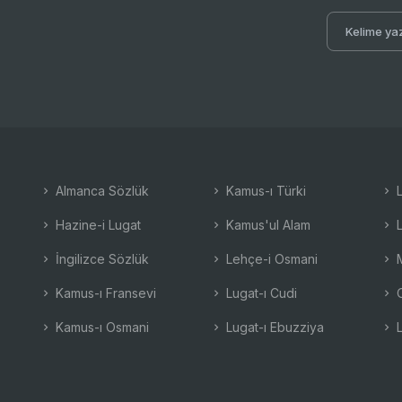
Almanca Sözlük
Kamus-ı Türki
L
Hazine-i Lugat
Kamus'ul Alam
L
İngilizce Sözlük
Lehçe-i Osmani
M
Kamus-ı Fransevi
Lugat-ı Cudi
O
Kamus-ı Osmani
Lugat-ı Ebuzziya
L