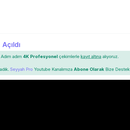
 Açıldı
Adım adım
4K Profesyonel
çekimlerle
kayıt altına
alıyoruz.
ladık.
Seyyah Pro
Youtube Kanalımıza
Abone Olarak
Bize Destek 