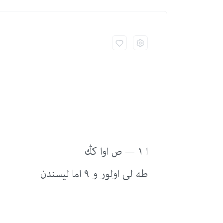
ا ١ — ص اوا كڭ
طە لی اولور و ٩ اما لیسندن