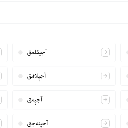
آجیٖقلمق
آجیٖلانمق
آجیٖمق
آجیٖنه‌جق