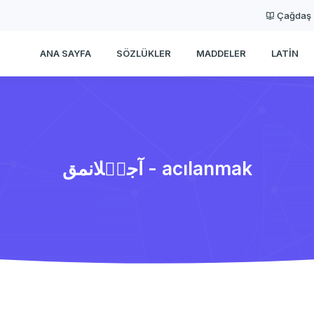
Çağdaş
ANA SAYFA
SÖZLÜKLER
MADDELER
LATIN
آجیٖلانمق - acılanmak