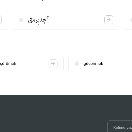
آچدیٖرمق
çürümek
gücenmek