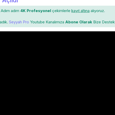
 Açıldı
Adım adım
4K Profesyonel
çekimlerle
kayıt altına
alıyoruz.
ladık.
Seyyah Pro
Youtube Kanalımıza
Abone Olarak
Bize Destek 