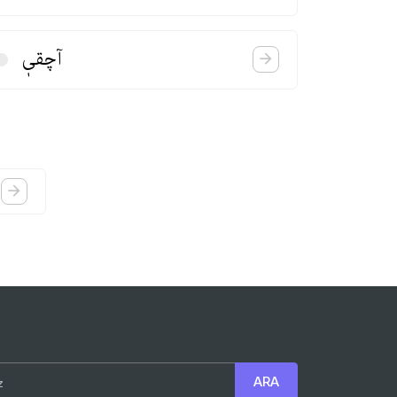
آچقیٖ