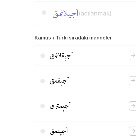
آجیلانمق
(acılanmak)
Kamus-ı Türki sıradaki maddeler
آجیٖقلانمق
آجیٖقمق
آجیٖمتٖراق
آجیٖنمق