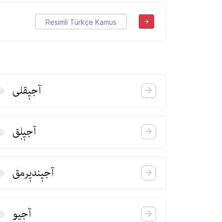
Resimli Türkçe Kamus
آجیٖقلی
آجیٖلٖق
آجیٖندیٖرمق
آجیو