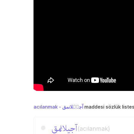
acılanmak - آجیٖلانمق
maddesi sözlük listes
آجیٖلانمق
(acılanmak)