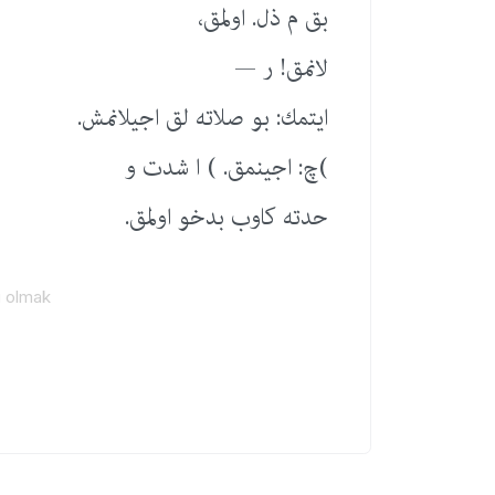
بق م ذل. اولمق،
لانمق! ر —
ایتمك: بو صلاته لق اجیلانمش.
)چ: اجینمق. ) ا شدت و
حدته كاوب بدخو اولمق.
u olmak