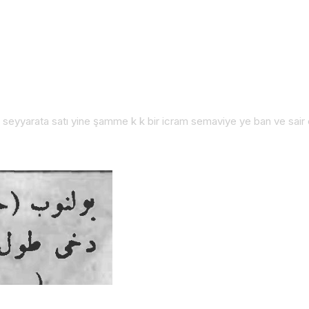
 seyyarata satı yine şamme k k bir icram semaviye ye ban ve sair ec