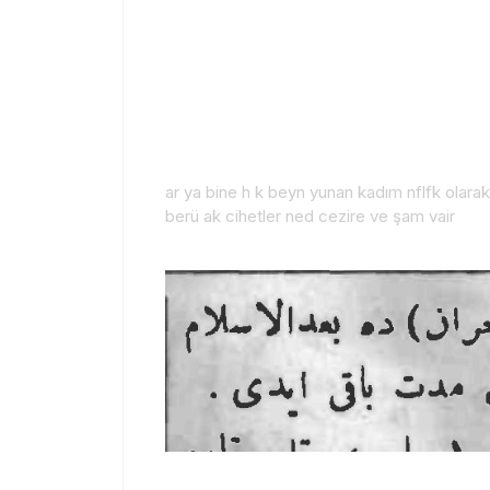
ar ya bine h k beyn yunan kadım nflfk olarak
berü ak cihetler ned cezire ve şam vair