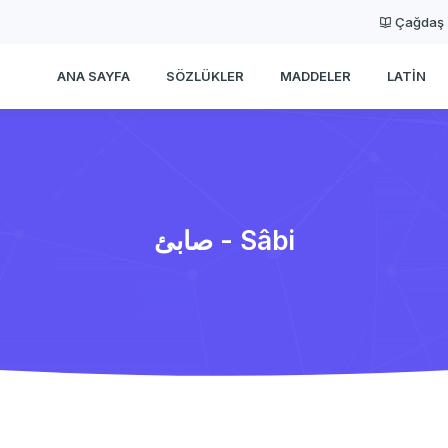
Çağdaş
ANA SAYFA
SÖZLÜKLER
MADDELER
LATIN
صابئ - Sâbi