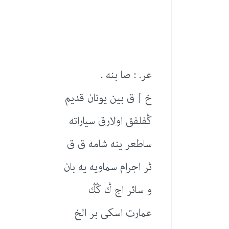
عر. : صا بنه .
خ ] ق بین یونان قدیم
ڭفلفق اولارق سیاراته
ساطعر ینه شامه ق ق
ثر اجرام سماویه یه بان
و سائر اج ڭ ڭڭ
عمارت اسكی بر الخ