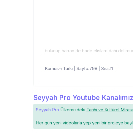
bulunup harran de bade elislam dahi dol müd
Kamus-ı Türki | Sayfa:798 | Sıra:11
Seyyah Pro Youtube Kanalımız
Seyyah Pro
Ülkemizdeki
Tarihi ve Kültürel Mirası
Her gün yeni videolarla yep yeni bir projeye baş