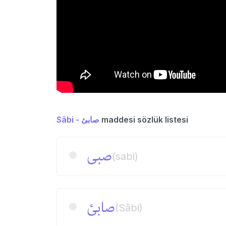
Sâbi - صابئ
maddesi sözlük listesi
صبی
(sabi)
صابئ
(Sâbi)