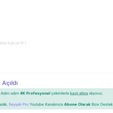
det bak idi 10 1
 Açıldı
Adım adım
4K Profesyonel
çekimlerle
kayıt altına
alıyoruz.
ladık.
Seyyah Pro
Youtube Kanalımıza
Abone Olarak
Bize Destek 