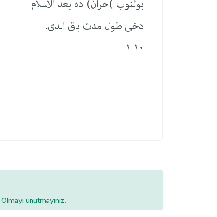
بولنوب )حران) ده بعد الاسلام
دخی طول مدت باق ایدی.
١٠ ١
Olmayı unutmayınız.