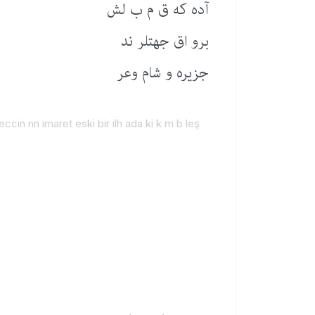
آده كه ق م ب لش
برو اق جهتلر ند
جزیره و شام وعر
cin nn imaret eski bir ilh ada ki k m b leş