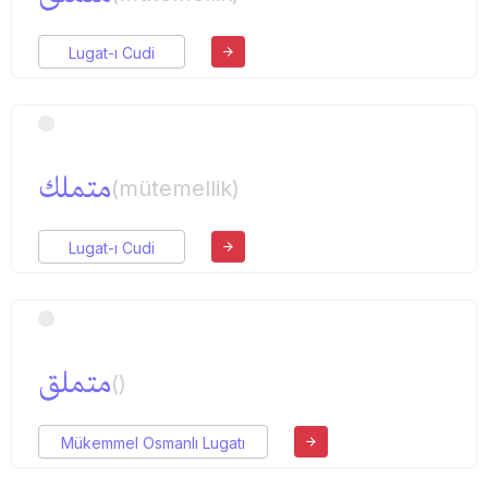
Lugat-ı Cudi
متملك
(mütemellik)
Lugat-ı Cudi
متملق
()
Mükemmel Osmanlı Lugatı