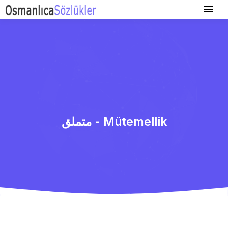
متملق - Mütemellik