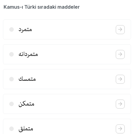
Kamus-ı Türki sıradaki maddeler
متمرد
متمردانه
متمسك
متمكن
متملق