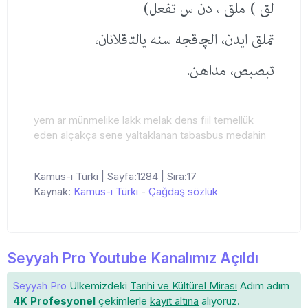
لق ) ملق ، دن س تفعل)
تملق ایدن، الچاقجه سنه یالتاقلانان،
تبصبص، مداهن.
yem ar münmelike lakk melak dens fiil temellük
eden alçakça sene yaltaklanan tabasbus medahin
Kamus-ı Türki | Sayfa:1284 | Sıra:17
Kaynak:
Kamus-ı Türki
-
Çağdaş sözlük
Seyyah Pro Youtube Kanalımız Açıldı
Seyyah Pro
Ülkemizdeki
Tarihi ve Kültürel Mirası
Adım adım
4K Profesyonel
çekimlerle
kayıt altına
alıyoruz.