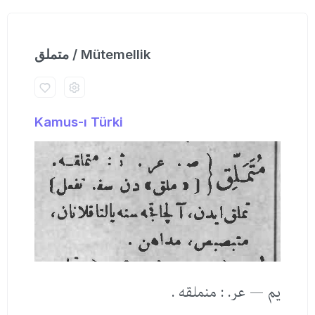
متملق / Mütemellik
Kamus-ı Türki
یم — عر. : منملقه .