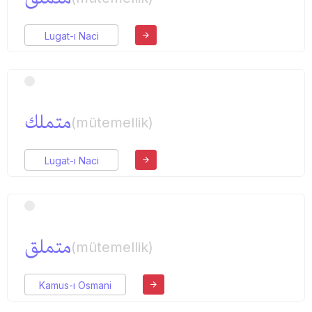
Lugat-ı Naci
متملك
(mütemellik)
Lugat-ı Naci
متملق
(mütemellik)
Kamus-ı Osmani