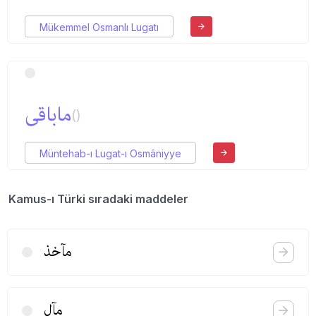
Mükemmel Osmanlı Lugatı
ماباقی
()
Müntehab-ı Lugat-ı Osmâniyye
Kamus-ı Türki sıradaki maddeler
مآخذ
مآل