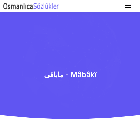
ماباقی - Mâbâkî