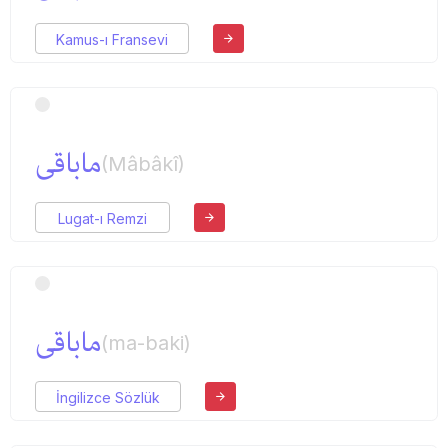
Kamus-ı Fransevi
ماباقی
(Mâbâkî)
Lugat-ı Remzi
ماباقی
(ma-baki)
İngilizce Sözlük