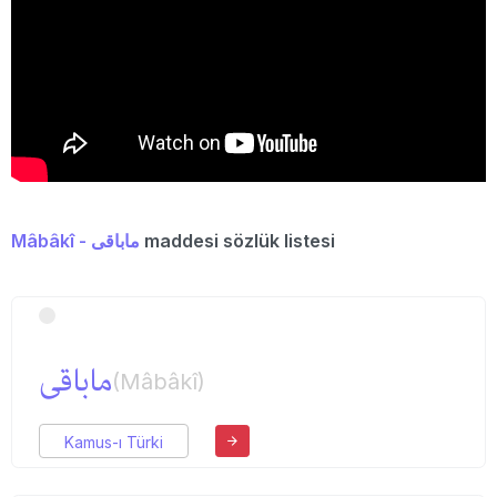
Mâbâkî - ماباقی
maddesi sözlük listesi
ماباقی
(Mâbâkî)
Kamus-ı Türki