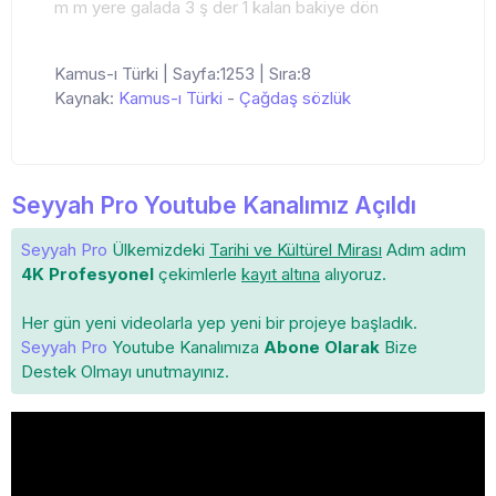
m m yere galada 3 ş der 1 kalan bakiye dön
Kamus-ı Türki | Sayfa:1253 | Sıra:8
Kaynak:
Kamus-ı Türki
-
Çağdaş sözlük
Seyyah Pro Youtube Kanalımız Açıldı
Seyyah Pro
Ülkemizdeki
Tarihi ve Kültürel Mirası
Adım adım
4K Profesyonel
çekimlerle
kayıt altına
alıyoruz.
Her gün yeni videolarla yep yeni bir projeye başladık.
Seyyah Pro
Youtube Kanalımıza
Abone Olarak
Bize
Destek Olmayı unutmayınız.