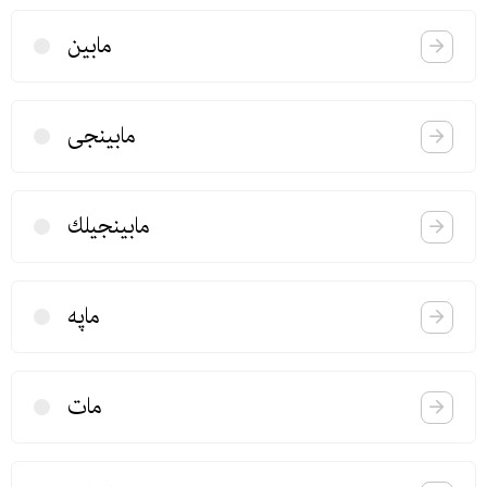
مابین
مابینجی
مابینجیلك
ماپه
مات