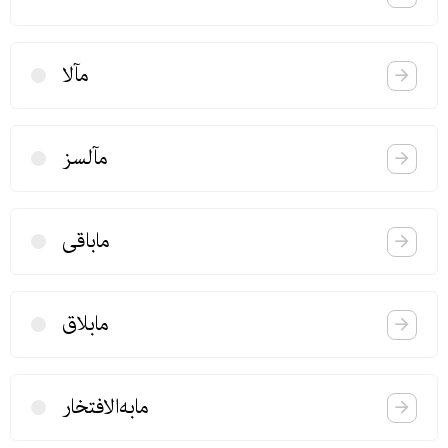
مآلا
مآلسز
ماباقی
مابلاق
مابه‌الافتخار