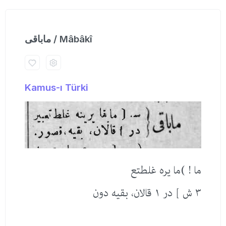
ماباقی / Mâbâkî
Kamus-ı Türki
ما ! )ما یره غلطتع
٣ ش ] در ١ قالان، بقیه دون