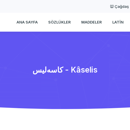
Çağdaş
ANA SAYFA
SÖZLÜKLER
MADDELER
LATIN
كاسه‌لیس - Kâselis