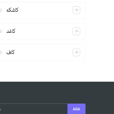
كاشكه
كاغد
كاف