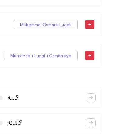
Mükemmel Osmanlı Lugatı
Müntehab-ı Lugat-ı Osmâniyye
كاسه
كاشانه