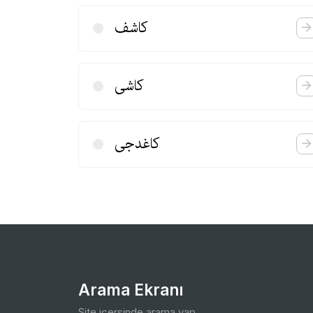
كاشف
كاشی
كاغدجی
Arama Ekranı
Site içersinde arama yap.