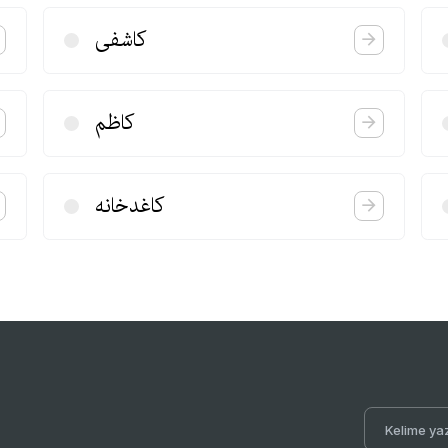
كاشفی
كاظم
كاغدخانه