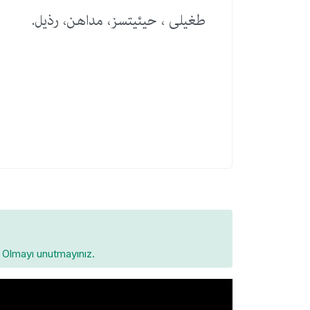
طغیلی ، حیئیتسز، مداهن، رذیل.
Olmayı unutmayınız.