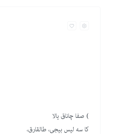
) صفا چاناق یالا
كا سه لیس بیجی، طالقارق،