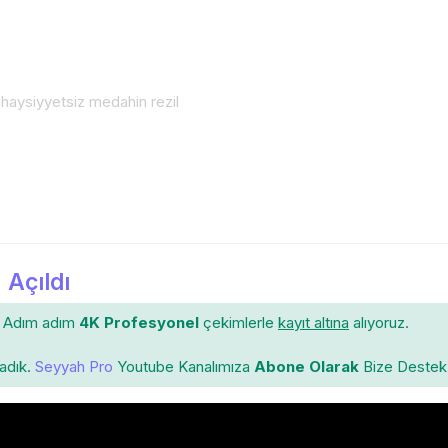
i haysiyyetsiz medahin rezil
 Açıldı
Adım adım
4K Profesyonel
çekimlerle
kayıt altına
alıyoruz.
ladık.
Seyyah Pro
Youtube Kanalımıza
Abone Olarak
Bize Destek 