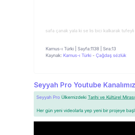
safa çanak yala ki se lis bici kalkarak tufeyl
Kamus-ı Türki | Sayfa:1138 | Sıra:13
Kaynak:
Kamus-ı Türki
-
Çağdaş sözlük
Seyyah Pro Youtube Kanalımız
Seyyah Pro
Ülkemizdeki
Tarihi ve Kültürel Mirası
Her gün yeni videolarla yep yeni bir projeye baş