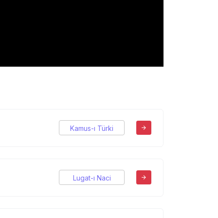
Kamus-ı Türki
Lugat-ı Naci