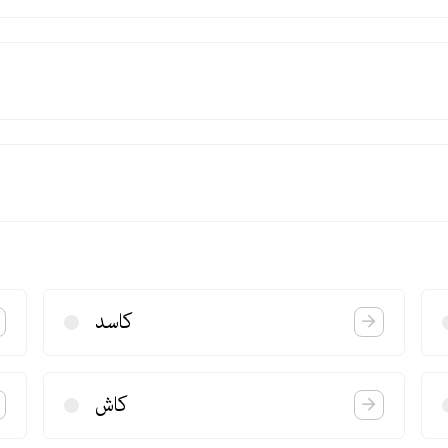
كاسد
كاش