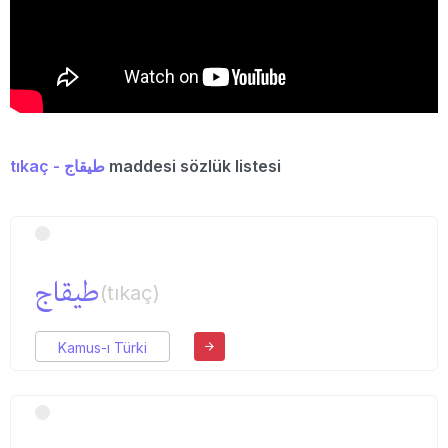
tıkaç - طیقاج
maddesi sözlük listesi
طیقاج
(tıkaç)
Kamus-ı Türki