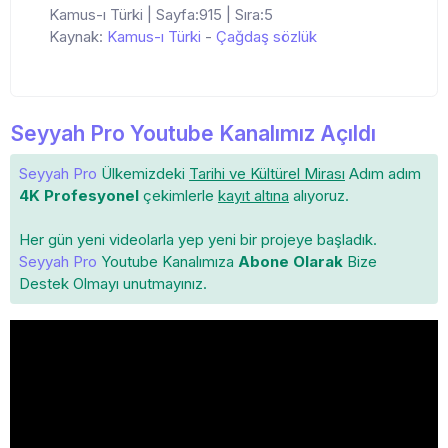
Kamus-ı Türki | Sayfa:915 | Sıra:5
Kaynak:
Kamus-ı Türki
-
Çağdaş sözlük
Seyyah Pro Youtube Kanalımız Açıldı
Seyyah Pro
Ülkemizdeki
Tarihi ve Kültürel Mirası
Adım adım
4K Profesyonel
çekimlerle
kayıt altına
alıyoruz.
Her gün yeni videolarla yep yeni bir projeye başladık.
Seyyah Pro
Youtube Kanalımıza
Abone Olarak
Bize
Destek Olmayı unutmayınız.