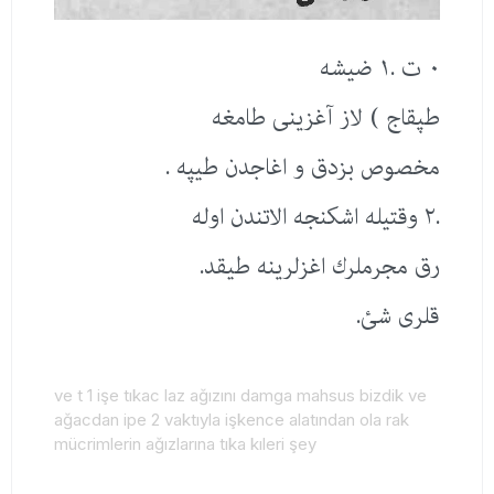
٠ ت .١ ضیشه
طپقاج ) لاز آغزینی طامغه
مخصوص بزدق و اغاجدن طیپه .
.٢ وقتیله اشكنجه الاتندن اوله
رق مجرملرك اغزلرینه طیقد.
قلری شئ.
ve t 1 işe tıkac laz ağızını damga mahsus bizdik ve
ağacdan ipe 2 vaktıyla işkence alatından ola rak
mücrimlerin ağızlarına tıka kıleri şey