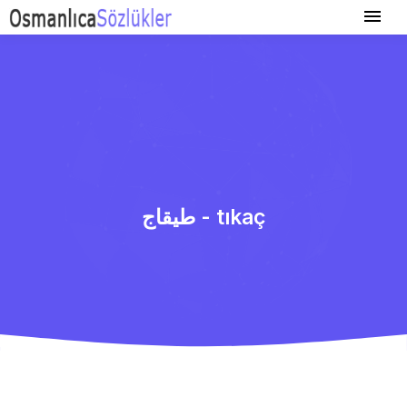
طیقاج - tıkaç