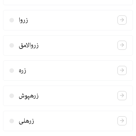
زروا
زروالامق
زره
زرهپوش
زرهلی