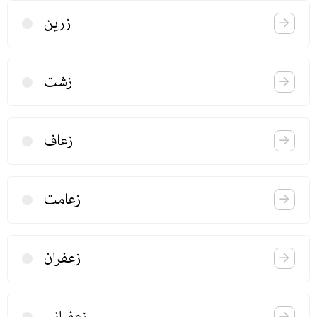
زرین
زشت
زعاف
زعامت
زعفران
زعفرانی