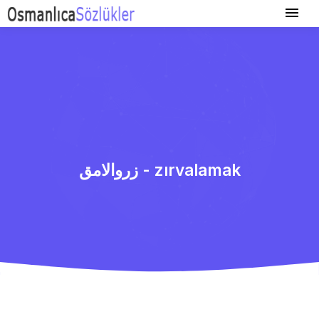
زروالامق - zırvalamak