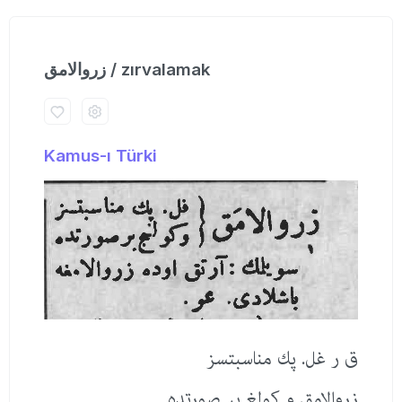
زروالامق / zırvalamak
Kamus-ı Türki
ق ر غل. پك مناسبتسز
زروالامق و كولغ بر صورتده