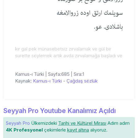
سویلمك ارتق اوده زروالامغه
باشلادی. عو.
kır gal pek münasebetsiz zırvalamak ve gül bir
surette söylemek artık avda zırvalamağa başladı ve
Kamus-ı Türki | Sayfa:685 | Sıra:1
Kaynak:
Kamus-ı Türki
-
Çağdaş sözlük
Seyyah Pro Youtube Kanalımız Açıldı
Seyyah Pro
Ülkemizdeki
Tarihi ve Kültürel Mirası
Adım adım
4K Profesyonel
çekimlerle
kayıt altına
alıyoruz.