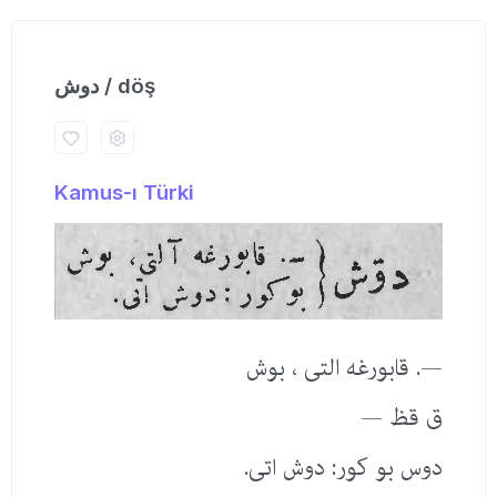
دوش / döş
Kamus-ı Türki
—. قابورغه التی ، بوش
ق قظ —
دوس بو كور: دوش اتی.