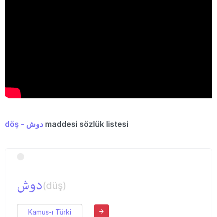
döş - دوش
maddesi sözlük listesi
دوش
(düş)
Kamus-ı Türki