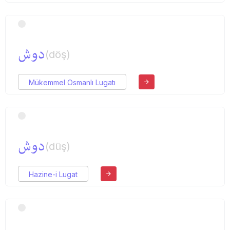
دوش
(döş)
Mükemmel Osmanlı Lugatı
دوش
(düş)
Hazine-i Lugat