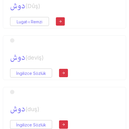
دوش
(Dûş)
Lugat-ı Remzi
دوش
(deviş)
İngilizce Sözlük
دوش
(duş)
İngilizce Sözlük