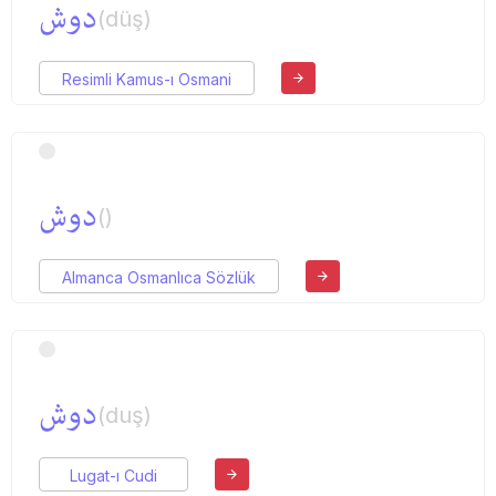
دوش
(düş)
Resimli Kamus-ı Osmani
دوش
()
Almanca Osmanlıca Sözlük
دوش
(duş)
Lugat-ı Cudi