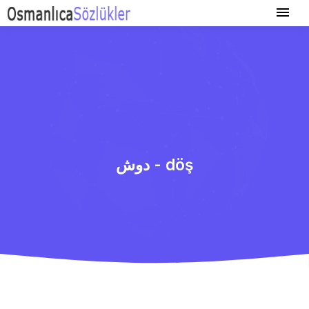
دوش - döş