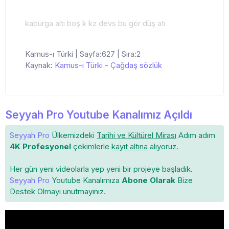
kaburga altı boş k kz devs bu gör düş atı
Kamus-ı Türki | Sayfa:627 | Sıra:2
Kaynak:
Kamus-ı Türki
-
Çağdaş sözlük
Seyyah Pro Youtube Kanalımız Açıldı
Seyyah Pro
Ülkemizdeki
Tarihi ve Kültürel Mirası
Adım adım
4K Profesyonel
çekimlerle
kayıt altına
alıyoruz.
Her gün yeni videolarla yep yeni bir projeye başladık.
Seyyah Pro
Youtube Kanalımıza
Abone Olarak
Bize
Destek Olmayı unutmayınız.