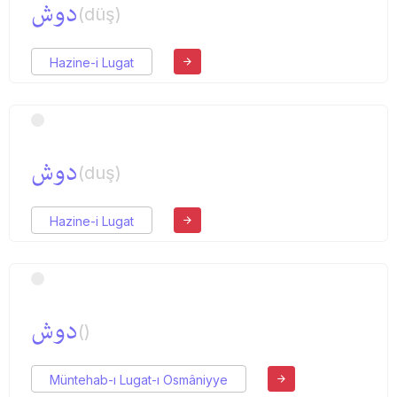
دوش
(düş)
Hazine-i Lugat
دوش
(duş)
Hazine-i Lugat
دوش
()
Müntehab-ı Lugat-ı Osmâniyye