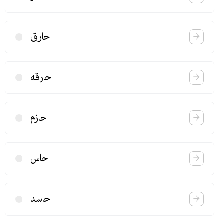
حارق
حارقه
حازم
حاس
حاسد