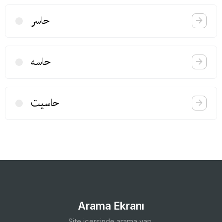
حاسر
حاسه
حاسیت
Arama Ekranı
Site içersinde arama yap.