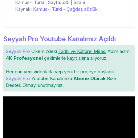
Kamus-ı Türki | Sayfa:535 | Sıra:8
Kaynak:
Kamus-ı Türki
-
Çağdaş sözlük
Seyyah Pro Youtube Kanalımız Açıldı
Seyyah Pro
Ülkemizdeki
Tarihi ve Kültürel Mirası
Adım adım
4K Profesyonel
çekimlerle
kayıt altına
alıyoruz.
Her gün yeni videolarla yep yeni bir projeye başladık.
Seyyah Pro
Youtube Kanalımıza
Abone Olarak
Bize
Destek Olmayı unutmayınız.