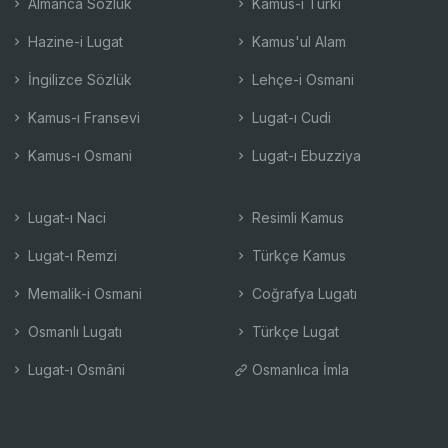
Almanca Sözlük
Kamus-ı Türki
Hazine-i Lugat
Kamus'ul Alam
İngilizce Sözlük
Lehçe-i Osmani
Kamus-ı Fransevi
Lugat-ı Cudi
Kamus-ı Osmani
Lugat-ı Ebuzziya
Lugat-ı Naci
Resimli Kamus
Lugat-ı Remzi
Türkçe Kamus
Memalik-i Osmani
Coğrafya Lugatı
Osmanlı Lugatı
Türkçe Lugat
Lugat-ı Osmâni
Osmanlıca İmla