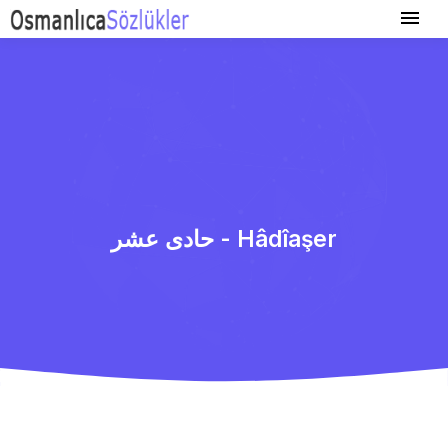
حادی عشر - Hâdîaşer