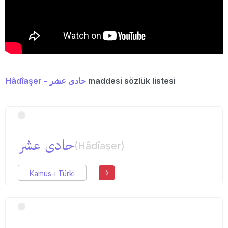
Hâdîaşer - حادی عشر
maddesi sözlük listesi
حادی عشر
(Hâdîaşer)
Kamus-ı Türki