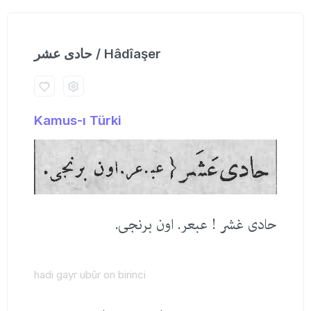
حادی عشر / Hâdîaşer
Kamus-ı Türki
حادی غشر ! عبعر. اون برنجی.
hadi gayr ubûr on birinci