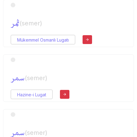
ثمر
(semer)
Mükemmel Osmanlı Lugatı
سمر
(semer)
Hazine-i Lugat
سمر
(semer)