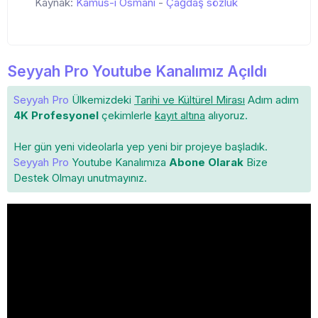
Kaynak:
Kamus-ı Osmani
-
Çağdaş sözlük
Seyyah Pro Youtube Kanalımız Açıldı
Seyyah Pro
Ülkemizdeki
Tarihi ve Kültürel Mirası
Adım adım
4K Profesyonel
çekimlerle
kayıt altına
alıyoruz.
Her gün yeni videolarla yep yeni bir projeye başladık.
Seyyah Pro
Youtube Kanalımıza
Abone Olarak
Bize
Destek Olmayı unutmayınız.