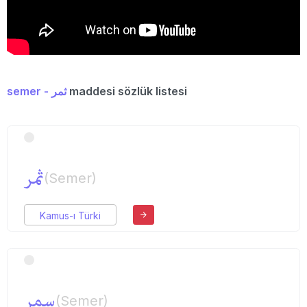
semer - ثمر
maddesi sözlük listesi
ثمر
(Semer)
Kamus-ı Türki
سمر
(Semer)