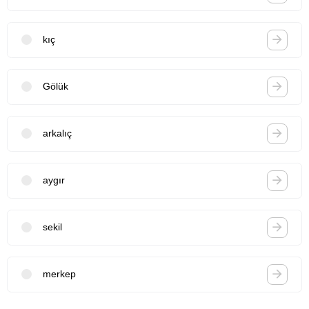
kıç
Gölük
arkalıç
aygır
sekil
merkep