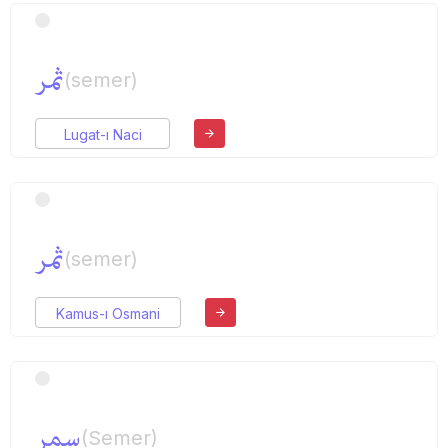
ثمر
(semer)
Lugat-ı Naci
ثمر
(semer)
Kamus-ı Osmani
سمر
(Semer)