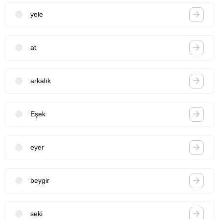
yele
at
arkalık
Eşek
eyer
beygir
seki