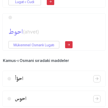
Lugat-ı Cudi
احوط
(ahvet)
Mükemmel Osmanlı Lugatı
Kamus-ı Osmani sıradaki maddeler
احؤأ
احوس