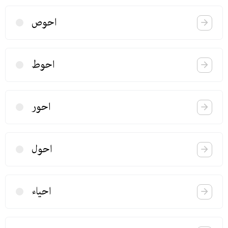
احوص
احوط
احور
احول
احیاء