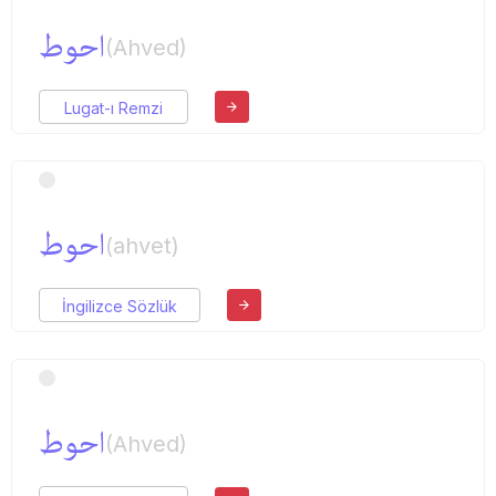
احوط
(Ahved)
Lugat-ı Remzi
احوط
(ahvet)
İngilizce Sözlük
احوط
(Ahved)