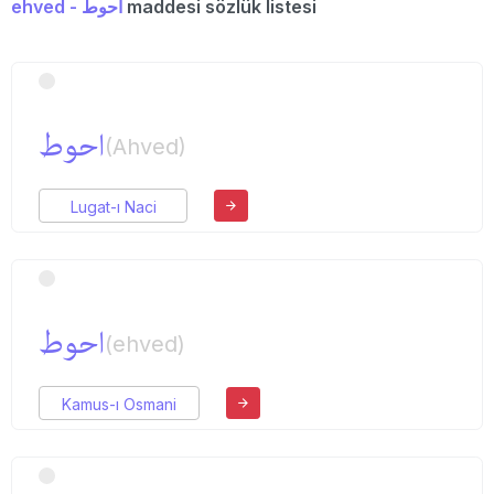
ehved - احوط
maddesi sözlük listesi
احوط
(Ahved)
Lugat-ı Naci
احوط
(ehved)
Kamus-ı Osmani