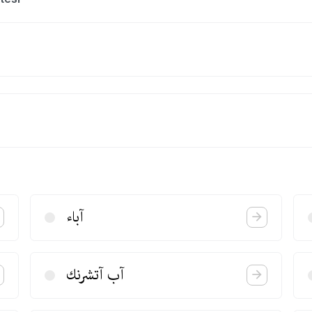
آباء
آب آتشرنك