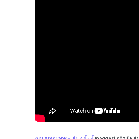
Abı Ateşrank - آب آتشرنك
maddesi sözlük lis