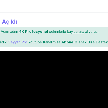
 Açıldı
Adım adım
4K Profesyonel
çekimlerle
kayıt altına
alıyoruz.
ladık.
Seyyah Pro
Youtube Kanalımıza
Abone Olarak
Bize Destek 