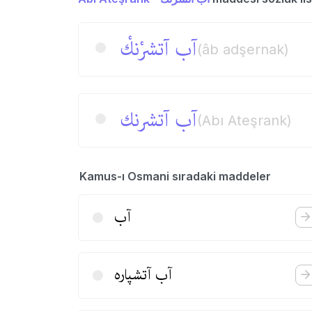
آب آتشرْنكْ
(âb adşernak)
آب آتشرنك
(Abı Ateşrank)
Kamus-ı Osmani sıradaki maddeler
آب
آب آتشپاره