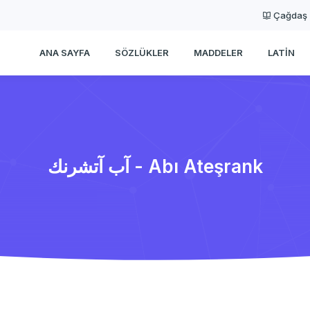
Çağdaş
ANA SAYFA
SÖZLÜKLER
MADDELER
LATIN
آب آتشرنك - Abı Ateşrank