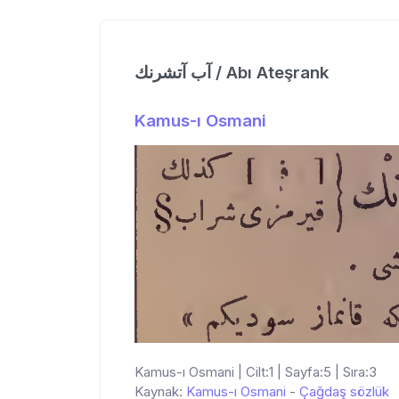
آب آتشرنك / Abı Ateşrank
Kamus-ı Osmani
Kamus-ı Osmani | Cilt:1 | Sayfa:5 | Sıra:3
Kaynak:
Kamus-ı Osmani
-
Çağdaş sözlük