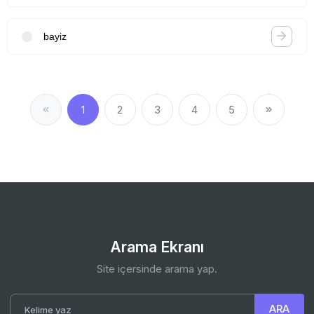
bayiz
1
2
3
4
5
Arama Ekranı
Site içersinde arama yap.