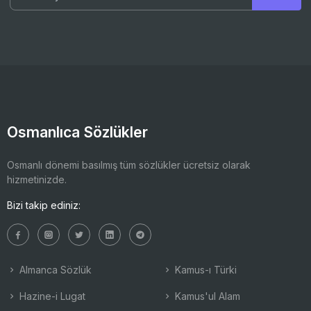
Osmanlıca Sözlükler
Osmanlı dönemi basılmış tüm sözlükler ücretsiz olarak
hizmetinizde.
Bizi takip ediniz:
Almanca Sözlük
Kamus-ı Türki
Hazine-i Lugat
Kamus'ul Alam