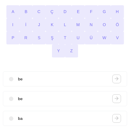
A
B
C
Ç
D
E
F
G
H
I
İ
J
K
L
M
N
O
Ö
P
R
S
Ş
T
U
Ü
W
V
Y
Z
be
be
ba