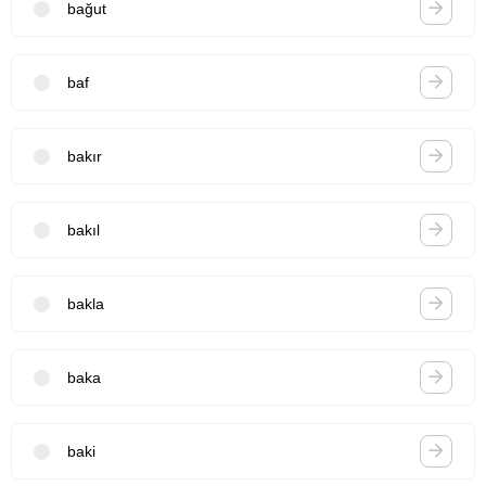
bağut
baf
bakır
bakıl
bakla
baka
baki