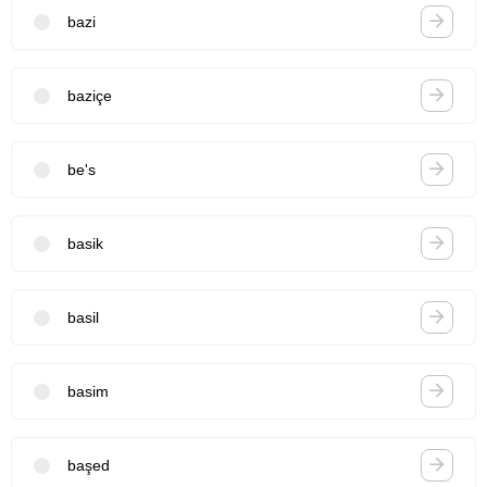
bazi
baziçe
be's
basik
basil
basim
başed