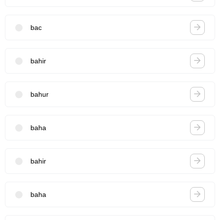
bac
bahir
bahur
baha
bahir
baha