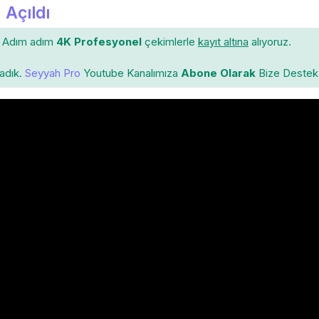
 Açıldı
Adım adım
4K Profesyonel
çekimlerle
kayıt altına
alıyoruz.
ladık.
Seyyah Pro
Youtube Kanalımıza
Abone Olarak
Bize Destek 