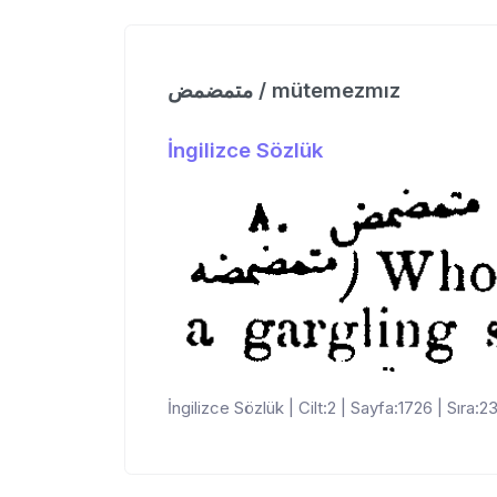
متمضمض / mütemezmız
İngilizce Sözlük
İngilizce Sözlük | Cilt:2 | Sayfa:1726 | Sıra:2