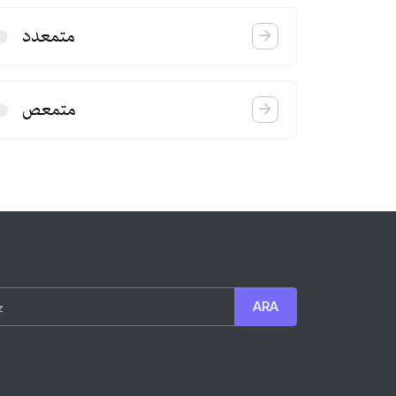
متمعدد
متمعص