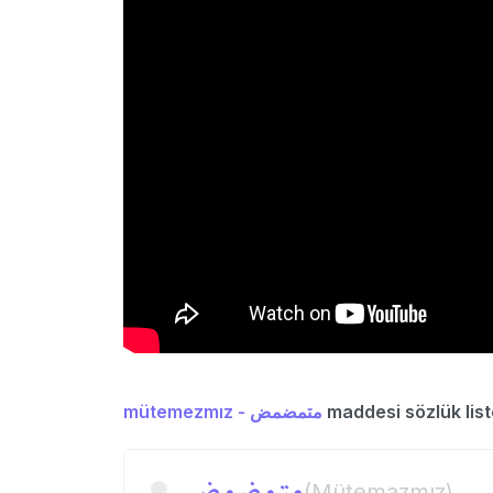
mütemezmız - متمضمض
maddesi sözlük list
متمضمض
(Mütemazmız)