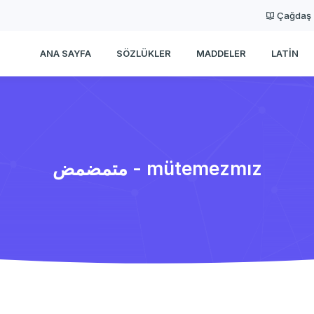
Çağdaş
ANA SAYFA
SÖZLÜKLER
MADDELER
LATIN
متمضمض - mütemezmız