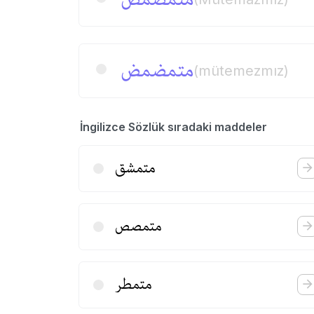
متمضمض
(mütemezmız)
İngilizce Sözlük sıradaki maddeler
متمشق
متمصص
متمطر