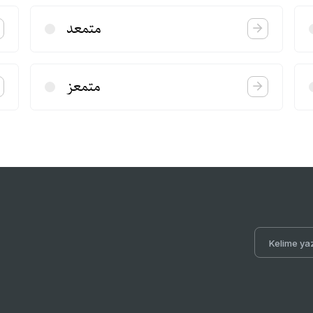
متمعد
متمعز