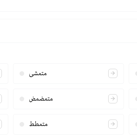
متمشی
متمضمض
متمطط