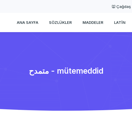
Çağdaş
ANA SAYFA
SÖZLÜKLER
MADDELER
LATIN
متمدح - mütemeddid