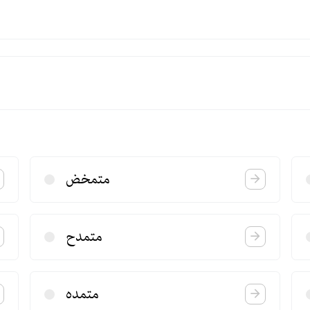
متمخض
متمدح
متمده