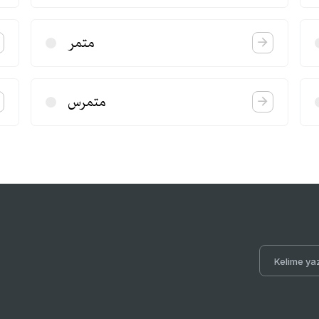
متمر
متمرس