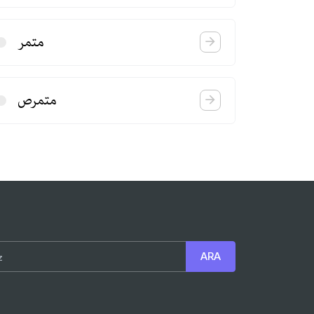
متمر
متمرص