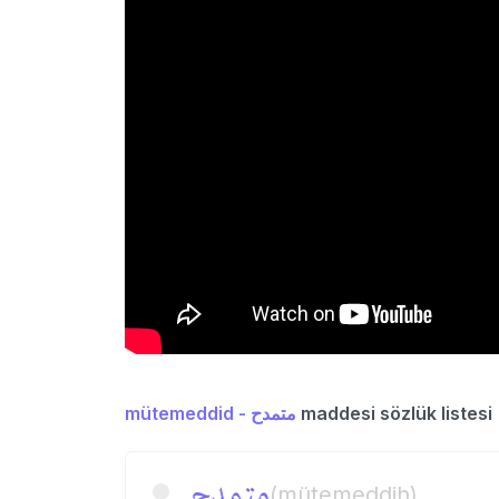
mütemeddid - متمدح
maddesi sözlük listesi
متمدح
(mütemeddih)