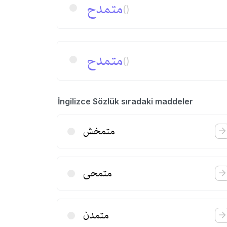
متمدح
()
متمدح
()
İngilizce Sözlük sıradaki maddeler
متمخش
متمحی
متمدن