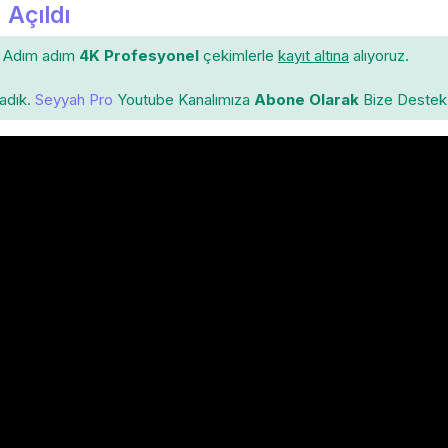
 Açıldı
Adım adım
4K Profesyonel
çekimlerle
kayıt altına
alıyoruz.
ladık.
Seyyah Pro
Youtube Kanalımıza
Abone Olarak
Bize Destek 