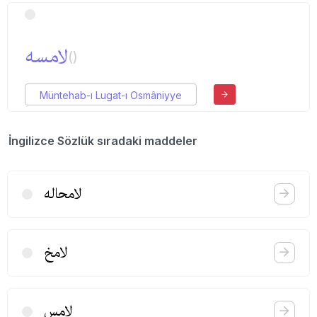
لامسه
()
Müntehab-ı Lugat-ı Osmâniyye
İngilizce Sözlük sıradaki maddeler
لامحاله
لامخ
لامس