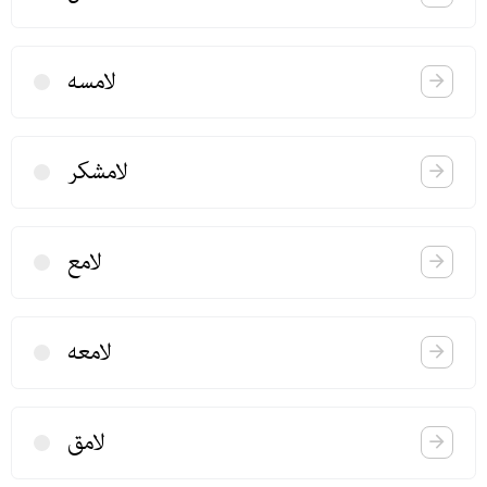
لامسه
لامشكر
لامع
لامعه
لامق