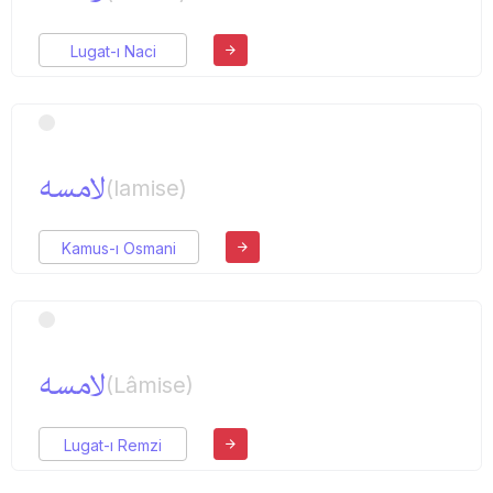
Lugat-ı Naci
لامسه
(lamise)
Kamus-ı Osmani
لامسه
(Lâmise)
Lugat-ı Remzi