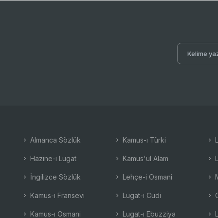
Almanca Sözlük
Kamus-ı Türki
L
Hazine-i Lugat
Kamus'ul Alam
L
İngilizce Sözlük
Lehçe-i Osmani
M
Kamus-ı Fransevi
Lugat-ı Cudi
O
Kamus-ı Osmani
Lugat-ı Ebuzziya
L