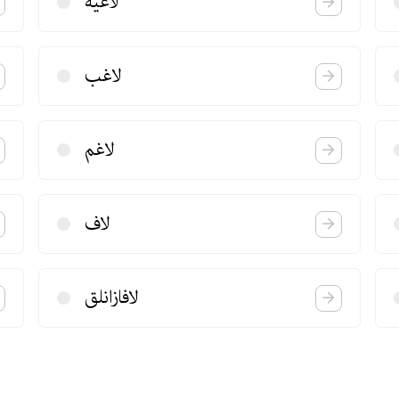
لاعیه
لاغب
لاغم
لاف
لافازانلق