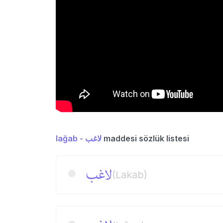
lağab - لاغب
maddesi sözlük listesi
لاغب
(Lakab)