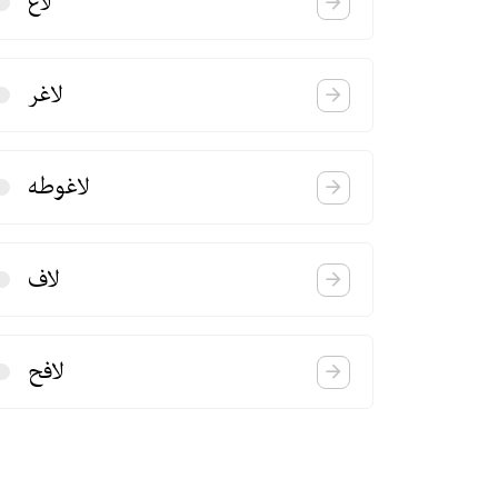
لاغ
لاغر
لاغوطه
لاف
لافح