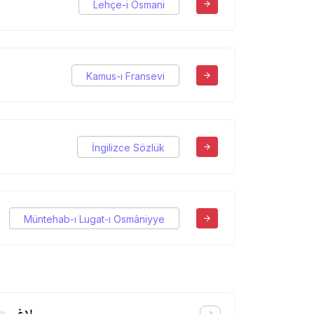
Lehçe-i Osmani
Kamus-ı Fransevi
İngilizce Sözlük
Müntehab-ı Lugat-ı Osmâniyye