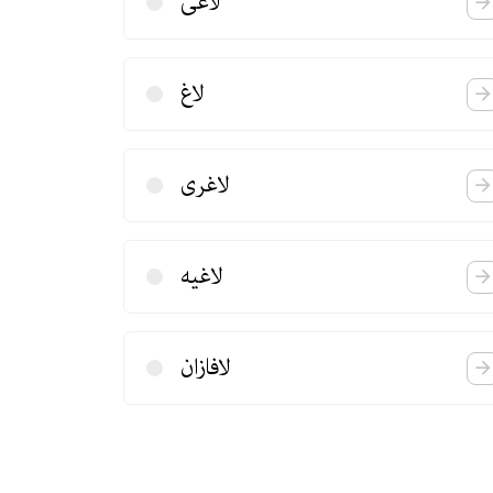
لاعی
لاغ
لاغری
لاغیه
لافازان