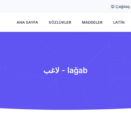
Çağdaş
ANA SAYFA
SÖZLÜKLER
MADDELER
LATIN
لاغب - lağab