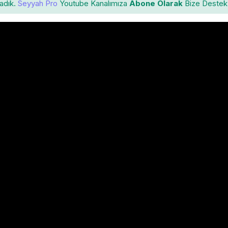
ladık.
Seyyah Pro
Youtube Kanalımıza
Abone Olarak
Bize Destek 