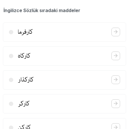
İngilizce Sözlük sıradaki maddeler
كارفرما
كاركاه
كاركذار
كاركر
كاركن