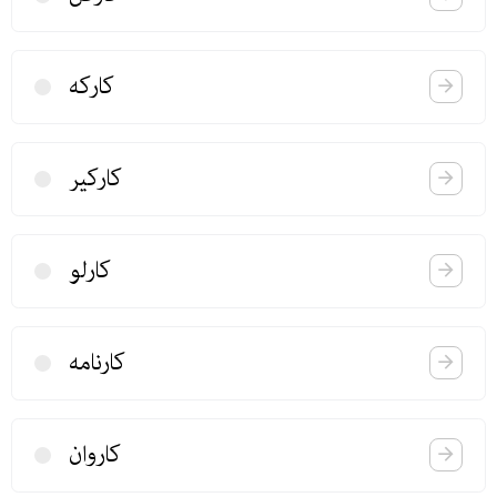
كاركه
كاركیر
كارلو
كارنامه
كاروان