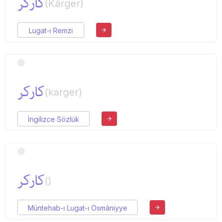
كارگر
(Kârger)
Lugat-ı Remzi
كاركر
(karger)
İngilizce Sözlük
كاركر
()
Müntehab-ı Lugat-ı Osmâniyye