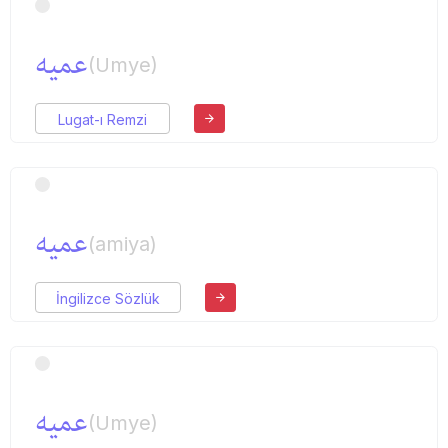
عمیه
(Umye)
Lugat-ı Remzi
عمیه
(amiya)
İngilizce Sözlük
عمیه
(Umye)