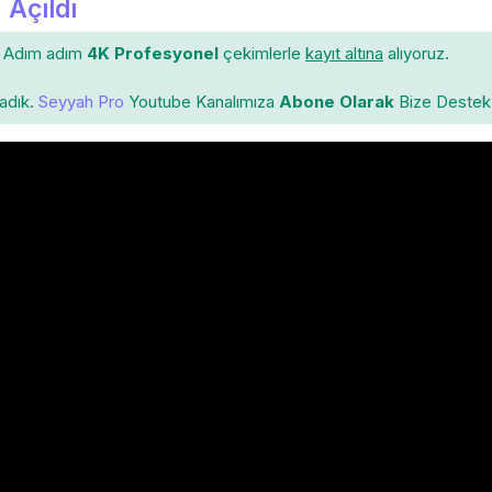
 Açıldı
Adım adım
4K Profesyonel
çekimlerle
kayıt altına
alıyoruz.
ladık.
Seyyah Pro
Youtube Kanalımıza
Abone Olarak
Bize Destek 