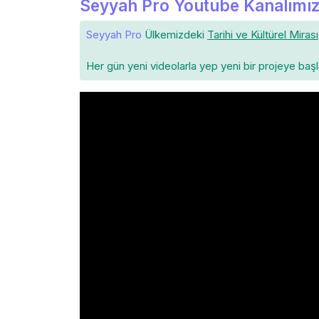
Seyyah Pro Youtube Kanalımız
Seyyah Pro
Ülkemizdeki
Tarihi ve Kültürel Mirası
Her gün yeni videolarla yep yeni bir projeye baş