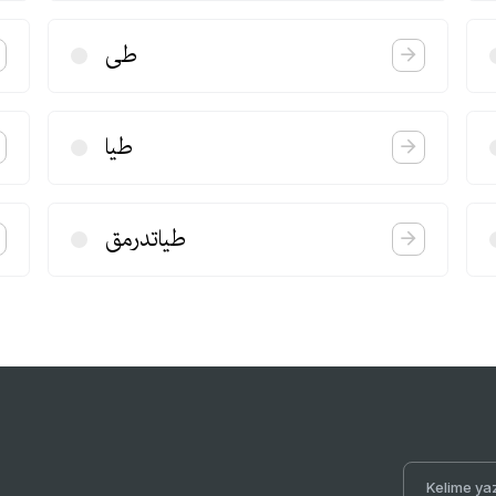
طی
طیا
طیاتدرمق