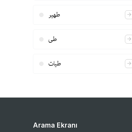
طهیر
طی
طیات
Arama Ekranı