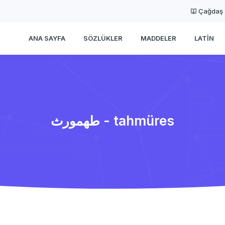
Çağdaş
ANA SAYFA
SÖZLÜKLER
MADDELER
LATIN
طهمورث - tahmüres