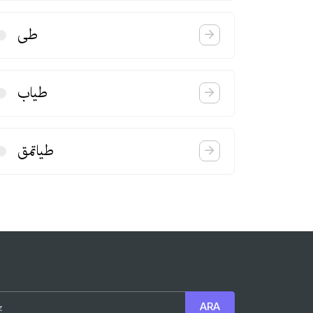
طی
طیاب
طیاتمق