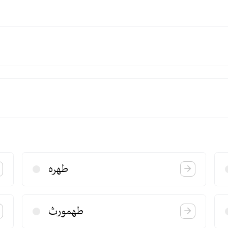
طهره
طهمورث