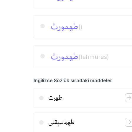
طهمورث
()
طهمورث
(tahmüres)
İngilizce Sözlük sıradaki maddeler
طهرت
طهماسپقلی