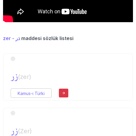
zer - ذر
maddesi sözlük listesi
زر
(zer)
Kamus-ı Türki
زر
(Zer)