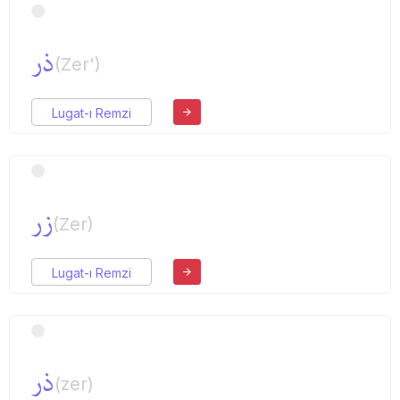
ذر
(Zer')
Lugat-ı Remzi
زر
(Zer)
Lugat-ı Remzi
ذر
(zer)