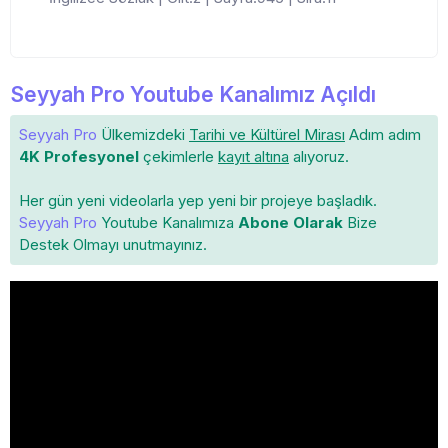
Seyyah Pro Youtube Kanalımız Açıldı
Seyyah Pro
Ülkemizdeki
Tarihi ve Kültürel Mirası
Adım adım
4K Profesyonel
çekimlerle
kayıt altına
alıyoruz.
Her gün yeni videolarla yep yeni bir projeye başladık.
Seyyah Pro
Youtube Kanalımıza
Abone Olarak
Bize
Destek Olmayı unutmayınız.