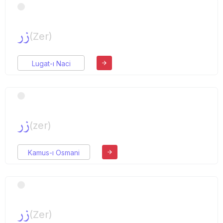
زر
(Zer)
Lugat-ı Naci
زر
(zer)
Kamus-ı Osmani
زر
(Zer)