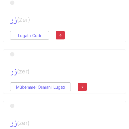
زر
(Zer)
Lugat-ı Cudi
زر
(zer)
Mükemmel Osmanlı Lugatı
زر
(zer)