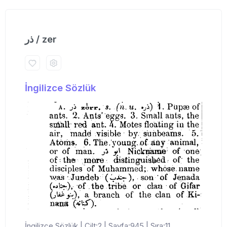
ذر / zer
İngilizce Sözlük
İngilizce Sözlük | Cilt:2 | Sayfa:945 | Sıra:11