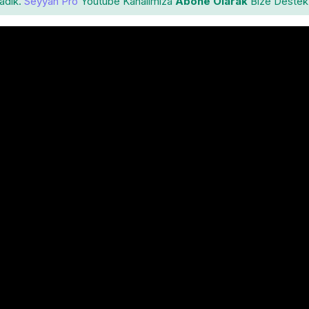
ladık.
Seyyah Pro
Youtube Kanalımıza
Abone Olarak
Bize Destek 