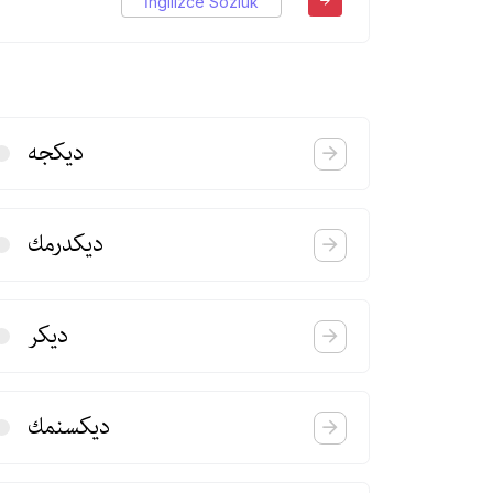
İngilizce Sözlük
دیكجه
دیكدرمك
دیكر
دیكسنمك