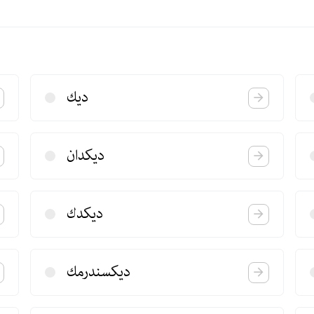
دیك
دیكدان
دیكدك
دیكسندرمك