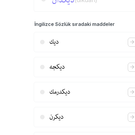
دیكدان
(dikdan)
İngilizce Sözlük sıradaki maddeler
دیك
دیكجه
دیكدرمك
دیكرن