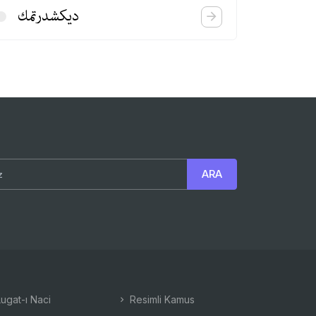
دیكشدرتمك
ugat-ı Naci
Resimli Kamus