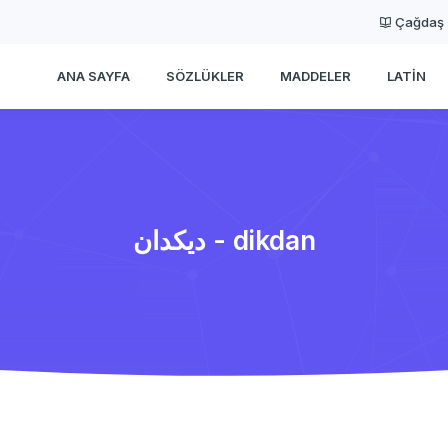
Çağdaş
ANA SAYFA
SÖZLÜKLER
MADDELER
LATIN
دیكدان - dikdan