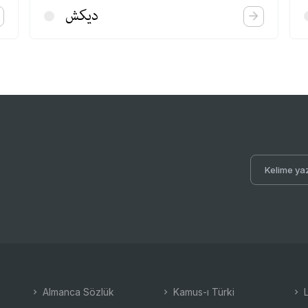
دیكش
Almanca Sözlük
Kamus-ı Türki
L