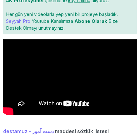
4K Profesyonel
çekimlerle
kayıt altına
alıyoruz.
Her gün yeni videolarla yep yeni bir projeye başladık.
Seyyah Pro
Youtube Kanalımıza
Abone Olarak
Bize
Destek Olmayı unutmayınız.
destamuz - دست آموز
maddesi sözlük listesi