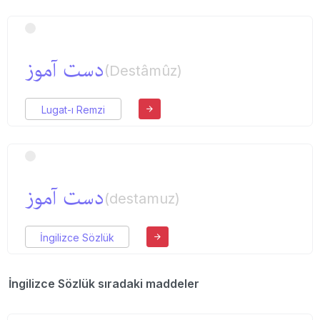
دست آموز
(Destâmûz)
Lugat-ı Remzi
دست آموز
(destamuz)
İngilizce Sözlük
İngilizce Sözlük sıradaki maddeler