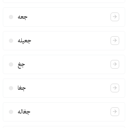
جعه
جعیله
جغ
جغا
جغاله