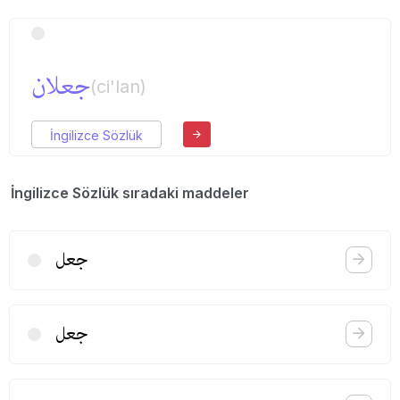
جعلان
(ci'lan)
İngilizce Sözlük
İngilizce Sözlük sıradaki maddeler
جعل
جعل