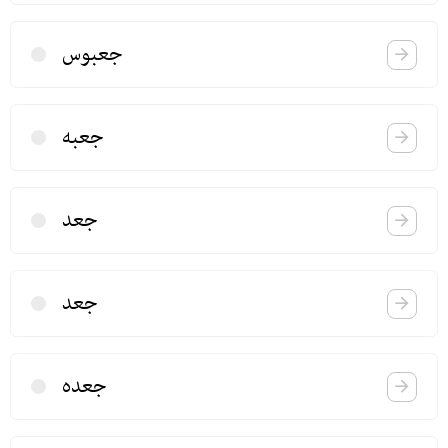
جعبوس
جعبه
جعد
جعد
جعده