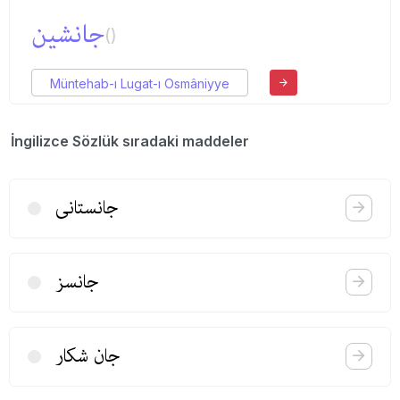
جانشین
()
Müntehab-ı Lugat-ı Osmâniyye
İngilizce Sözlük sıradaki maddeler
جانستانی
جانسز
جان شكار