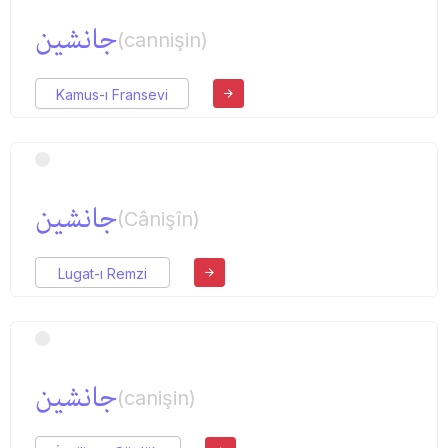
جانشین
(cannişin)
Kamus-ı Fransevi
جانشین
(Cânişîn)
Lugat-ı Remzi
جانشین
(canişin)