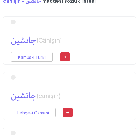
canişin - جانشین
maddesi sözlük listesi
جانشین
(Cânişîn)
Kamus-ı Türki
جانشین
(canişin)
Lehçe-i Osmani