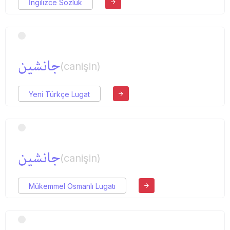
İngilizce Sözlük
جانشین
(canişin)
Yeni Türkçe Lugat
جانشین
(canişin)
Mükemmel Osmanlı Lugatı