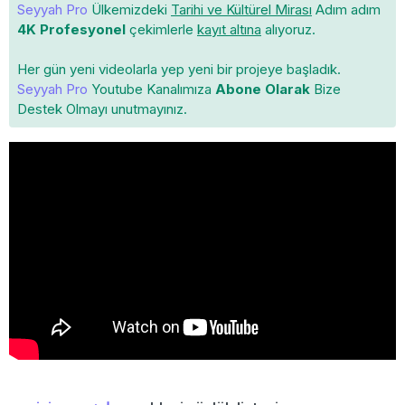
Seyyah Pro
Ülkemizdeki
Tarihi ve Kültürel Mirası
Adım adım
4K Profesyonel
çekimlerle
kayıt altına
alıyoruz.
Her gün yeni videolarla yep yeni bir projeye başladık.
Seyyah Pro
Youtube Kanalımıza
Abone Olarak
Bize
Destek Olmayı unutmayınız.