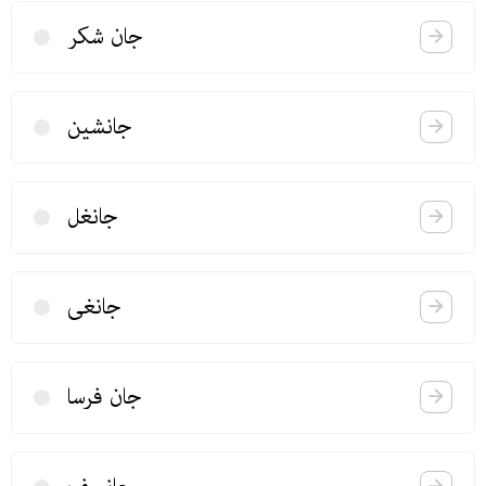
جان شكر
جانشین
جانغل
جانغی
جان فرسا