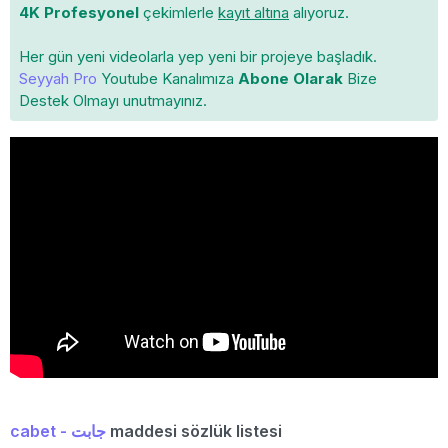
4K Profesyonel
çekimlerle
kayıt altına
alıyoruz.
Her gün yeni videolarla yep yeni bir projeye başladık.
Seyyah Pro
Youtube Kanalımıza
Abone Olarak
Bize
Destek Olmayı unutmayınız.
cabet - جابت
maddesi sözlük listesi