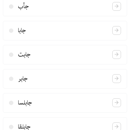
جأب
جابا
جابت
جابر
جابلسا
جابلقا