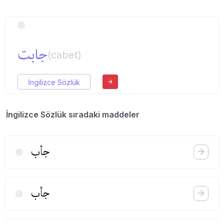
جابت
(cabet)
İngilizce Sözlük
İngilizce Sözlük sıradaki maddeler
جأب
جأب