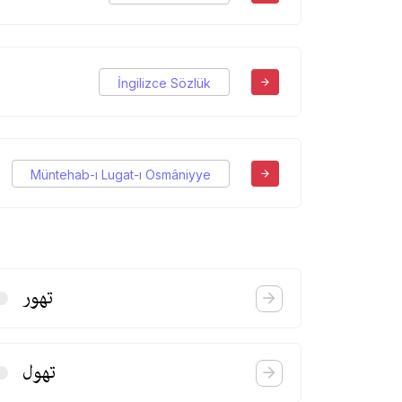
İngilizce Sözlük
Müntehab-ı Lugat-ı Osmâniyye
تهور
تهول