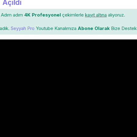
 Açıldı
Adım adım
4K Profesyonel
çekimlerle
kayıt altına
alıyoruz.
ladık.
Seyyah Pro
Youtube Kanalımıza
Abone Olarak
Bize Destek 