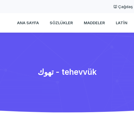
Çağdaş
ANA SAYFA
SÖZLÜKLER
MADDELER
LATIN
تهوك - tehevvük