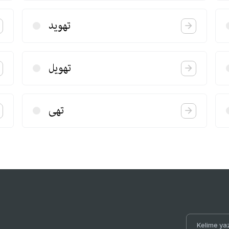
تهوید
تهویل
تهی