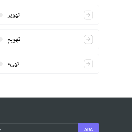
تهویر
تهویم
تهیء