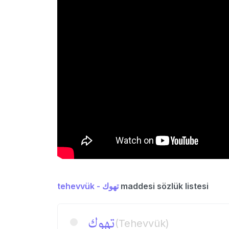
tehevvük - تهوك
maddesi sözlük listesi
تهوك
(Tehevvük)