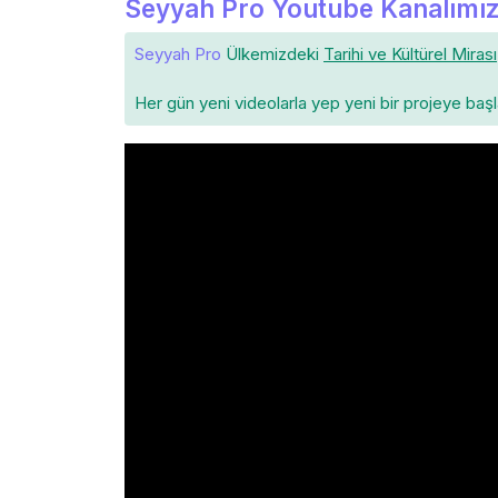
Seyyah Pro Youtube Kanalımız
Seyyah Pro
Ülkemizdeki
Tarihi ve Kültürel Mirası
Her gün yeni videolarla yep yeni bir projeye baş