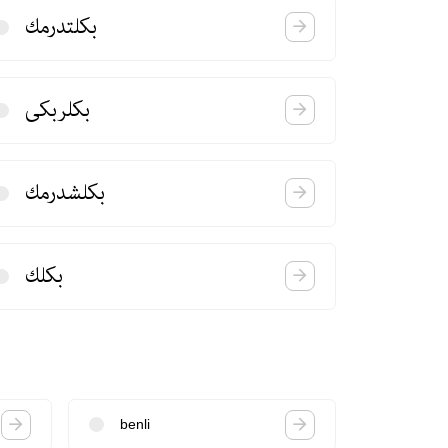
بكلتدرمك
بكلربكی
بكلشدرمك
بكلك
benli