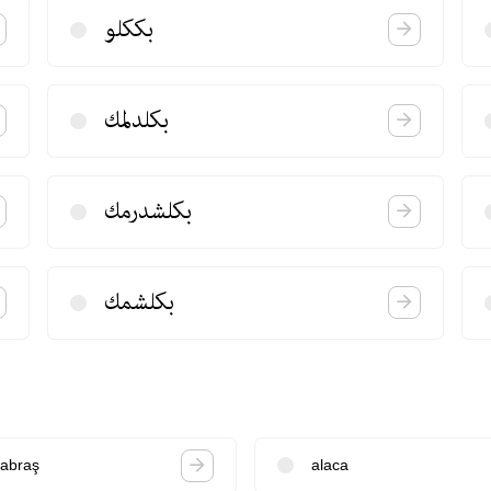
بككلو
بكلدلمك
بكلشدرمك
بكلشمك
abraş
alaca