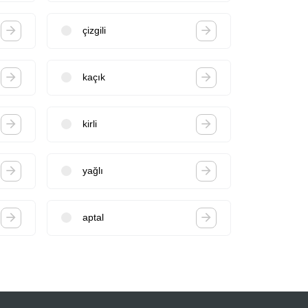
çizgili
kaçık
kirli
yağlı
aptal