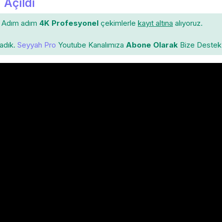
 Açıldı
Adım adım
4K Profesyonel
çekimlerle
kayıt altına
alıyoruz.
ladık.
Seyyah Pro
Youtube Kanalımıza
Abone Olarak
Bize Destek 