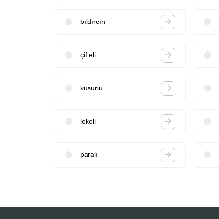
bıldırcın
çifteli
kusurlu
lekeli
paralı