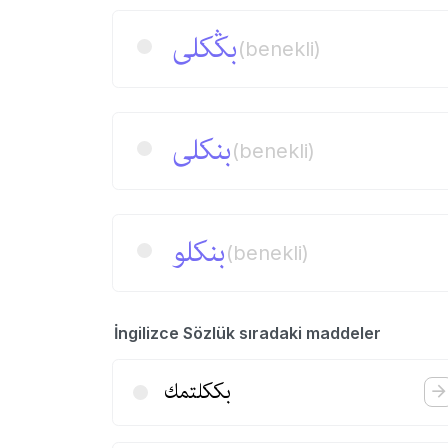
بڭكلی
(benekli)
بنكلی
(benekli)
بنكلو
(benekli)
İngilizce Sözlük sıradaki maddeler
بككلتمك