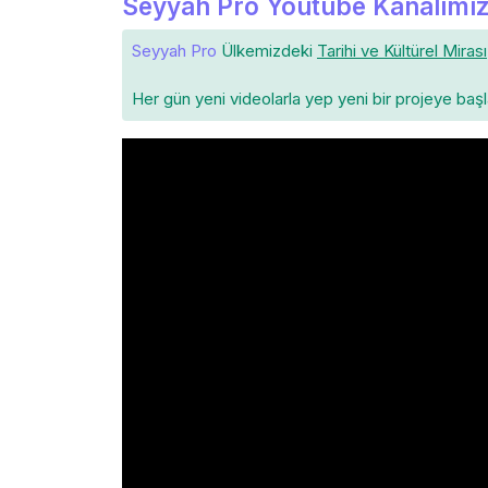
Seyyah Pro Youtube Kanalımız
Seyyah Pro
Ülkemizdeki
Tarihi ve Kültürel Mirası
Her gün yeni videolarla yep yeni bir projeye baş