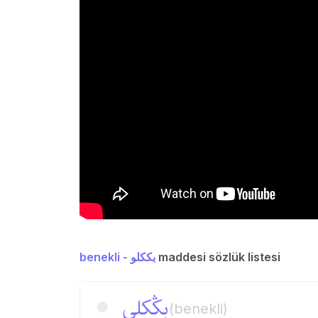
benekli - بككلو
maddesi sözlük listesi
بڭكلی
(benekli)