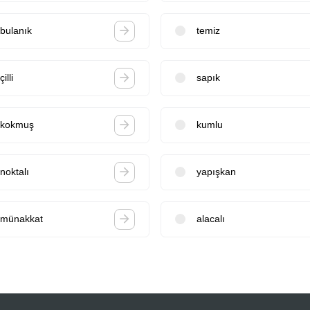
bulanık
temiz
çilli
sapık
kokmuş
kumlu
noktalı
yapışkan
münakkat
alacalı