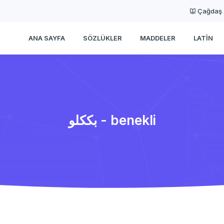
Çağdaş
ANA SAYFA
SÖZLÜKLER
MADDELER
LATIN
بككلو - benekli