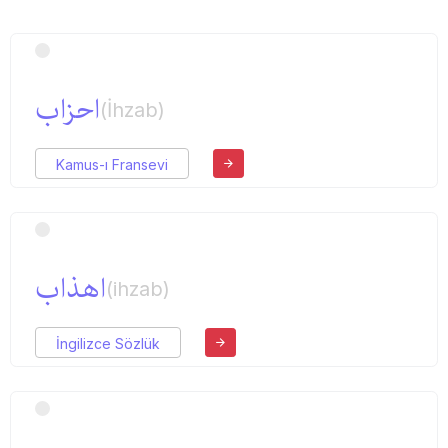
احزاب
(İhzab)
Kamus-ı Fransevi
اهذاب
(ihzab)
İngilizce Sözlük