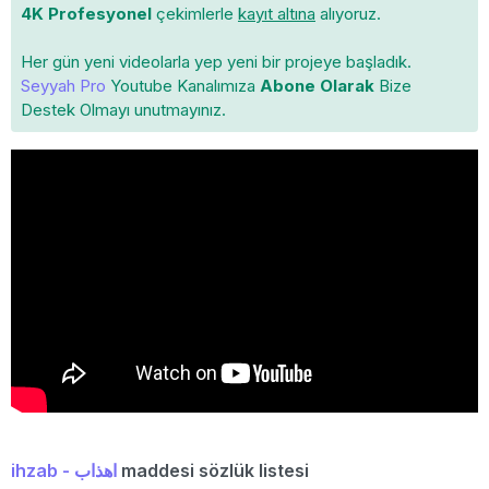
4K Profesyonel
çekimlerle
kayıt altına
alıyoruz.
Her gün yeni videolarla yep yeni bir projeye başladık.
Seyyah Pro
Youtube Kanalımıza
Abone Olarak
Bize
Destek Olmayı unutmayınız.
ihzab - اهذاب
maddesi sözlük listesi