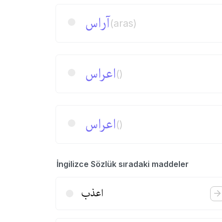
آراس
(aras)
اعراس
()
اعراس
()
İngilizce Sözlük sıradaki maddeler
اعذب