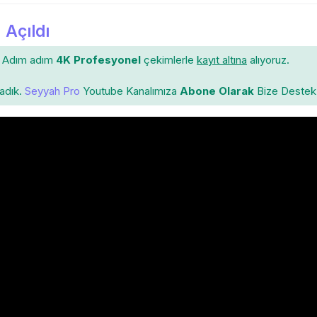
 Açıldı
Adım adım
4K Profesyonel
çekimlerle
kayıt altına
alıyoruz.
ladık.
Seyyah Pro
Youtube Kanalımıza
Abone Olarak
Bize Destek 