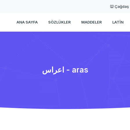
Çağdaş
ANA SAYFA
SÖZLÜKLER
MADDELER
LATIN
اعراس - aras