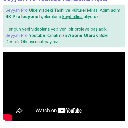
Seyyah Pro
Ülkemizdeki
Tarihi ve Kültürel Mirası
Adım adım
4K Profesyonel
çekimlerle
kayıt altına
alıyoruz.
Her gün yeni videolarla yep yeni bir projeye başladık.
Seyyah Pro
Youtube Kanalımıza
Abone Olarak
Bize
Destek Olmayı unutmayınız.