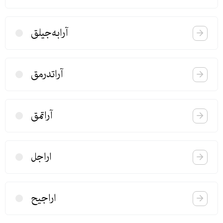
آرابه‌جیلق
آراتدرمق
آراتمق
اراجل
اراجیح